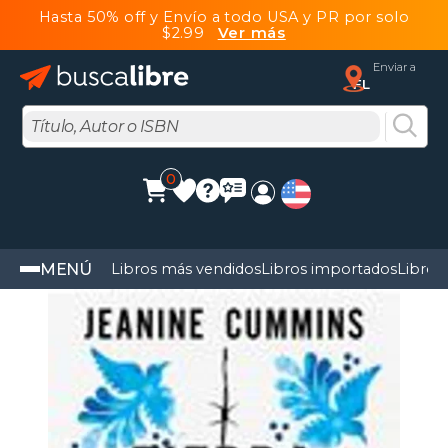
Hasta 50% off y Envío a todo USA y PR por solo
$2.99
Ver más
Enviar a
FL
0
MENÚ
Libros más vendidos
Libros importados
Libros