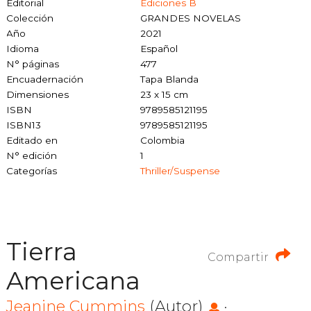
Editorial
Ediciones B
Colección
GRANDES NOVELAS
Año
2021
Idioma
Español
N° páginas
477
Encuadernación
Tapa Blanda
Dimensiones
23 x 15 cm
ISBN
9789585121195
ISBN13
9789585121195
Editado en
Colombia
N° edición
1
Categorías
Thriller/suspense
Tierra
Compartir
Americana
Jeanine Cummins
(Autor)
·