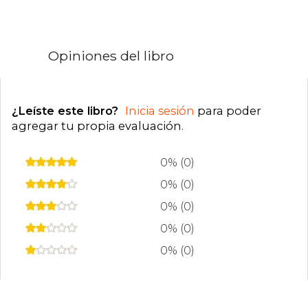
derechos se han vendido a 24 países. Vive en
Nueva York con su marido y sus dos hijos.
Opiniones del libro
¿Leíste este libro?
Inicia sesión
para poder
agregar tu propia evaluación
.
0% (0)
0% (0)
0% (0)
0% (0)
0% (0)