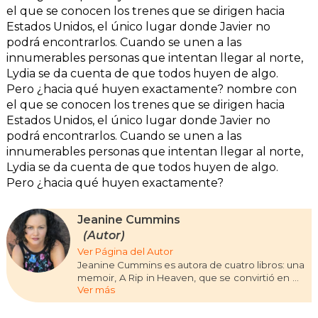
el que se conocen los trenes que se dirigen hacia
Estados Unidos, el único lugar donde Javier no
podrá encontrarlos. Cuando se unen a las
innumerables personas que intentan llegar al norte,
Lydia se da cuenta de que todos huyen de algo.
Pero ¿hacia qué huyen exactamente? nombre con
el que se conocen los trenes que se dirigen hacia
Estados Unidos, el único lugar donde Javier no
podrá encontrarlos. Cuando se unen a las
innumerables personas que intentan llegar al norte,
Lydia se da cuenta de que todos huyen de algo.
Pero ¿hacia qué huyen exactamente?
Jeanine Cummins
(Autor)
Ver Página del Autor
Jeanine Cummins es autora de cuatro libros: una
memoir, A Rip in Heaven, que se convirtió en un
Ver más
bestseller en Estados Unidos, y dos novelas. En
tierra americana, su tercera novela, se ha
convertido en un fenómeno internacional y los