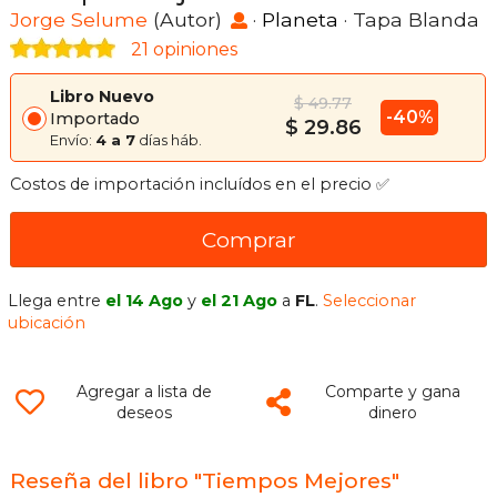
Jorge Selume
(Autor)
·
Planeta
· Tapa Blanda
21 opiniones
Libro Nuevo
$ 49.77
-40%
Importado
$ 29.86
Envío:
4 a 7
días háb.
Costos de importación incluídos en el precio ✅
Comprar
Llega entre
el 14 Ago
y
el 21 Ago
a
FL
.
Seleccionar
ubicación
Agregar a lista de
Comparte y gana
deseos
dinero
Reseña del libro "Tiempos Mejores"