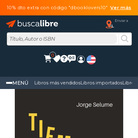
10% dto extra con código "dbooklovers10"
Ver más
Enviar a
FL
0
MENÚ
Libros más vendidos
Libros importados
Libros