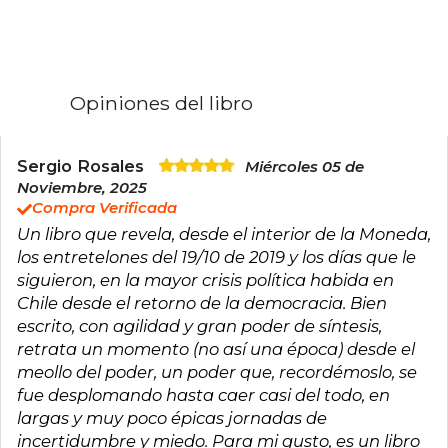
Estuvo a cargo de la campaña publicitaria que
consolidó el retorno de Sebastián Piñera a la
presidencia de Chile.
Durante su mandato, Selume asume como
director de la Secretaría de Comunicaciones
del Gobierno. Tras ese periodo, vuelve a la arena
Opiniones del libro
política para hacerse cargo de la franja televisiva
de la campaña del Rechazo, obteniendo un
histórico triunfo en el plebiscito constitucional
de 2022.
Sergio Rosales
Miércoles 05 de
Es fundador y director ejecutivo en Artool,
Noviembre, 2025
consultora especializada en el análisis de datos
Compra Verificada
y campañas corporativas. Es miembro de la
Un libro que revela, desde el interior de la Moneda,
Junta Directiva de la Universidad Andrés Bello y
columnista en medios escritos. Tiempos
los entretelones del 19/10 de 2019 y los días que le
mejores es su primer libro.
siguieron, en la mayor crisis política habida en
Chile desde el retorno de la democracia. Bien
escrito, con agilidad y gran poder de síntesis,
retrata un momento (no así una época) desde el
meollo del poder, un poder que, recordémoslo, se
fue desplomando hasta caer casi del todo, en
largas y muy poco épicas jornadas de
incertidumbre y miedo. Para mi gusto, es un libro