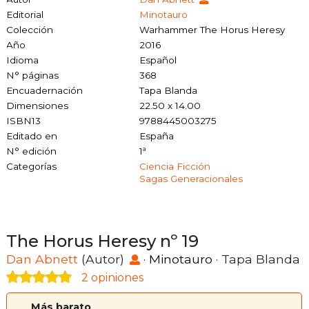
Editorial
Minotauro
Colección
Warhammer The Horus Heresy
Año
2016
Idioma
Español
N° páginas
368
Encuadernación
Tapa Blanda
Dimensiones
22.50 x 14.00
ISBN13
9788445003275
Editado en
España
N° edición
1ª
Categorías
Ciencia Ficción
Sagas Generacionales
The Horus Heresy nº 19
Dan Abnett
(Autor)
·
Minotauro
· Tapa Blanda
2 opiniones
Más barato