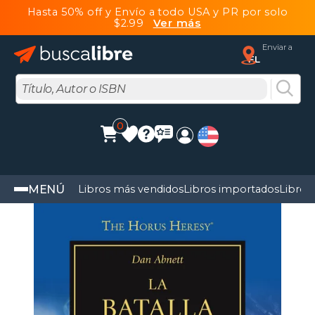
Hasta 50% off y Envío a todo USA y PR por solo
$2.99
Ver más
Enviar a
FL
0
MENÚ
Libros más vendidos
Libros importados
Libros