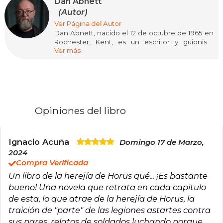
Dan Abnett
(Autor)
Ver Página del Autor
​Dan Abnett, nacido el 12 de octubre de 1965 en
Rochester, Kent, es un escritor y guionista
Ver más
británico reconocido por sus contribuciones en
cómics y novelas de ciencia ficción. Ha
trabajado para editoriales como Marvel y DC
Comics, destacándose en series como
"Guardians of the Galaxy" y "Legion Lost".
En el ámbito literario, Abnett es célebre por sus
Opiniones del libro
novelas ambientadas en el universo de
Warhammer 40,000, incluyendo la serie "Los
Fantasmas de Gaunt" y la trilogía del inquisidor
Eisenhorn. Además, ha participado en la serie
Ignacio Acuña
Domingo 17 de Marzo,
"La Herejía de Horus", con títulos como "Horus
2024
Señor de la Guerra" (2006). Su obra "La
Compra Verificada
Fundación", primer ómnibus de "Los Fantasmas
Un libro de la herejía de Horus qué... ¡Es bastante
de Gaunt", ha sido bien recibida por la crítica.
Abnett ha vendido más de dos millones de
bueno! Una novela que retrata en cada capitulo
copias de sus novelas y continúa siendo una
de esta, lo que atrae de la herejía de Horus, la
figura influyente en la literatura de ciencia
traición de "parte" de las legiones astartes contra
ficción militar.
sus pares, relatos de soldados luchando porque