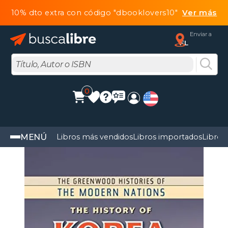
10% dto extra con código "dbooklovers10"
Ver más
Enviar a
FL
0
MENÚ
Libros más vendidos
Libros importados
Libros