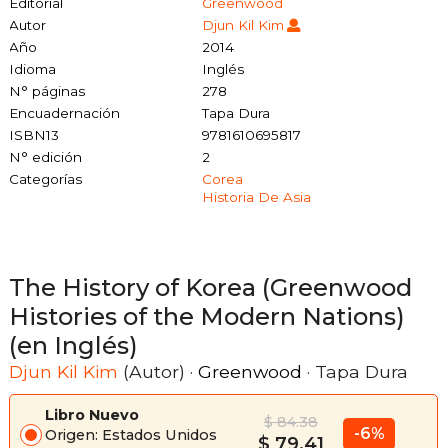
Editorial
Greenwood
Autor
Djun Kil Kim
Año
2014
Idioma
Inglés
N° páginas
278
Encuadernación
Tapa Dura
ISBN13
9781610695817
N° edición
2
Categorías
Corea
Historia De Asia
The History of Korea (Greenwood
Histories of the Modern Nations)
(en Inglés)
Djun Kil Kim
(Autor) ·
Greenwood
· Tapa Dura
Libro Nuevo
$ 84.38
-6%
Origen: Estados Unidos
$ 79.41