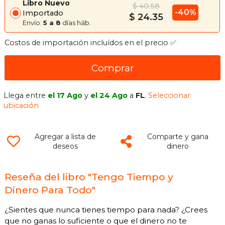
Libro Nuevo
$ 40.58
-40%
Importado
$ 24.35
Envío:
5 a 8
días háb.
Costos de importación incluídos en el precio ✅
Comprar
Llega entre
el 17 Ago
y
el 24 Ago
a
FL
.
Seleccionar
ubicación
Agregar a lista de
Comparte y gana
deseos
dinero
Reseña del libro "Tengo Tiempo y
Dinero Para Todo"
¿Sientes que nunca tienes tiempo para nada? ¿Crees
que no ganas lo suficiente o que el dinero no te