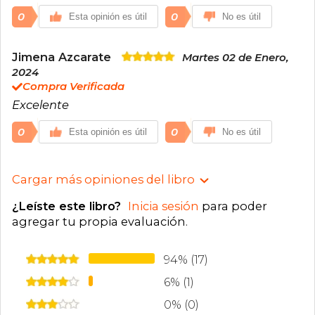
0
0
Esta opinión es útil
No es útil
Jimena Azcarate
Martes 02 de Enero,
2024
Compra Verificada
Excelente
0
0
Esta opinión es útil
No es útil
Cargar más opiniones del libro
¿Leíste este libro?
Inicia sesión
para poder
agregar tu propia evaluación
.
94% (17)
6% (1)
0% (0)