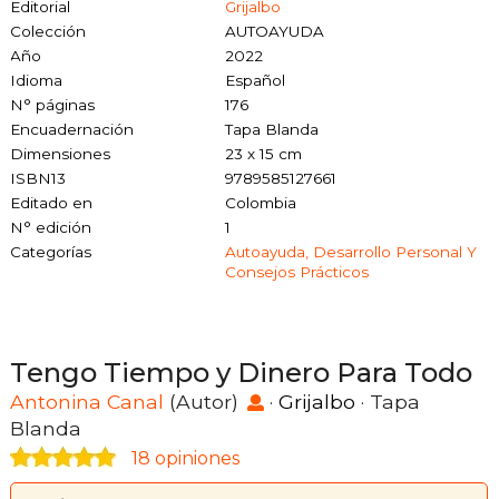
Editorial
Grijalbo
Colección
AUTOAYUDA
Año
2022
Idioma
Español
N° páginas
176
Encuadernación
Tapa Blanda
Dimensiones
23 x 15 cm
ISBN13
9789585127661
Editado en
Colombia
N° edición
1
Categorías
Autoayuda, Desarrollo Personal Y
Consejos Prácticos
Tengo Tiempo y Dinero Para Todo
Antonina Canal
(Autor)
·
Grijalbo
· Tapa
Blanda
18 opiniones