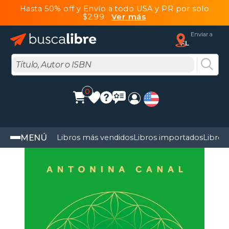
Hasta 50% off y Envío a todo USA y PR por solo
$2.99
Ver más
Enviar a
FL
0
MENÚ
Libros más vendidos
Libros importados
Libros