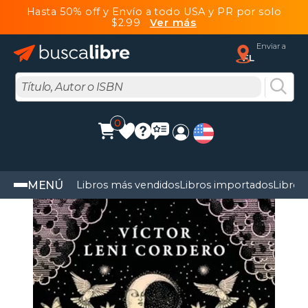
Hasta 50% off y Envío a todo USA y PR por solo
$2.99
Ver más
Enviar a
FL
0
MENÚ
Libros más vendidos
Libros importados
Libros