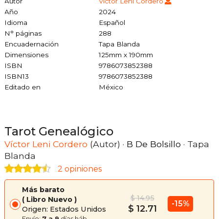
Autor
Víctor Leni Cordero
Año
2024
Idioma
Español
N° páginas
288
Encuadernación
Tapa Blanda
Dimensiones
125mm x 190mm
ISBN
9786073852388
ISBN13
9786073852388
Editado en
México
Tarot Genealógico
Víctor Leni Cordero
(Autor) ·
B De Bolsillo
· Tapa
Blanda
2 opiniones
Más barato
$ 14.95
Libro Nuevo
-15%
$ 12.71
Origen: Estados Unidos
Envío:
7 a 9
días háb.