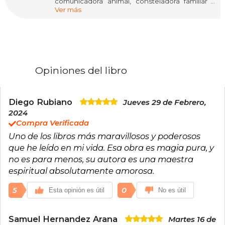
comunicadora animal, consteladora familiar y
Ver más
periodista. Se graduó de Comunicación Social y
Periodismo de la Pontificia Universidad
Javeriana de Bogotá. A los 21 años, mientras
terminaba sus estudios universitarios, creó su
primera empresa y, desde entonces, sus
negocios se mueven alrededor del mundo de la
salud y el bienestar.
Opiniones del libro
Encontró su camino espiritual luego de lo que
ella llama, su “noche oscura del alma,” y esto fue
lo que la motivó a encontrar su propósito de
Diego Rubiano
Jueves 29 de Febrero,
vida en la sanación espiritual. Actualmente es
2024
terapeuta espiritual, con estudios en Terapia de
Compra Verificada
Respuesta Espiritual, ThetaHealing, sanación
Uno de los libros más maravillosos y poderosos
angelical, tarot angelical, numerología,
cristaloterapia, péndulo universal, comunicación
que he leído en mi vida. Esa obra es magia pura, y
animal, diseño humano, constelaciones
no es para menos, su autora es una maestra
familiares, reestructuración espiritual y reiki.
espiritual absolutamente amorosa.
Cuenta con más de dos millones de seguidores
en sus redes sociales. En 2023 publicó Los
5
0
Esta opinión es útil
No es útil
archivos secretos del alma y, en 2024, Si lo
quieres, manifiéstalo.
Samuel Hernandez Arana
Martes 16 de