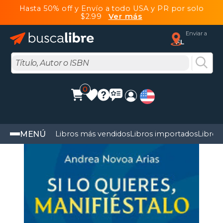
Hasta 50% off y Envío a todo USA y PR por solo
$2.99
Ver más
Enviar a
FL
0
MENÚ
Libros más vendidos
Libros importados
Libros