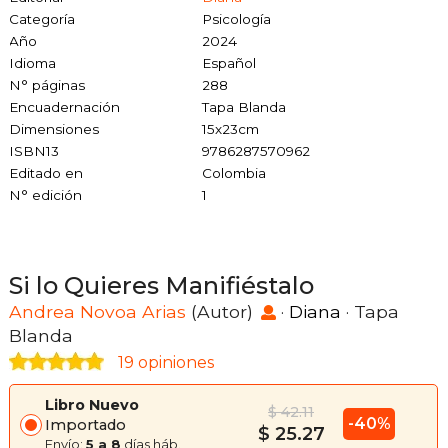
Categoría
Psicología
Año
2024
Idioma
Español
N° páginas
288
Encuadernación
Tapa Blanda
Dimensiones
15x23cm
ISBN13
9786287570962
Editado en
Colombia
N° edición
1
Si lo Quieres Manifiéstalo
Andrea Novoa Arias
(Autor)
·
Diana
· Tapa
Blanda
19 opiniones
Libro Nuevo
$ 42.11
-40%
Importado
$ 25.27
Envío:
5 a 8
días háb.