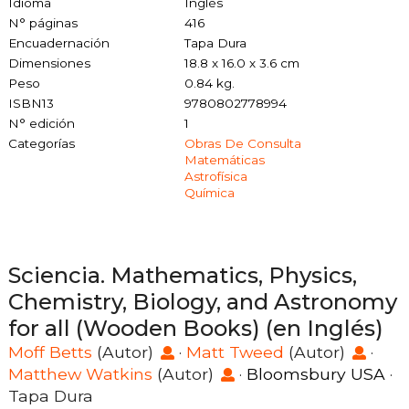
Idioma
Inglés
N° páginas
416
Encuadernación
Tapa Dura
Dimensiones
18.8 x 16.0 x 3.6 cm
Peso
0.84 kg.
ISBN13
9780802778994
N° edición
1
Categorías
Obras De Consulta
Matemáticas
Astrofísica
Química
Sciencia. Mathematics, Physics,
Chemistry, Biology, and Astronomy
for all (Wooden Books) (en Inglés)
Moff Betts
(Autor)
·
Matt Tweed
(Autor)
·
Matthew Watkins
(Autor)
·
Bloomsbury USA
·
Tapa Dura