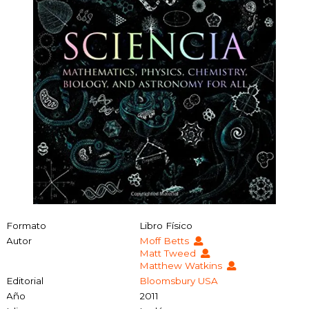
Formato
Libro Físico
Autor
Moff Betts
Matt Tweed
Matthew Watkins
Editorial
Bloomsbury USA
Año
2011