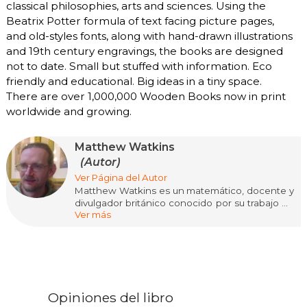
classical philosophies, arts and sciences. Using the
Beatrix Potter formula of text facing picture pages,
and old-styles fonts, along with hand-drawn illustrations
and 19th century engravings, the books are designed
not to date. Small but stuffed with information. Eco
friendly and educational. Big ideas in a tiny space.
There are over 1,000,000 Wooden Books now in print
worldwide and growing.
Matthew Watkins
(Autor)
Ver Página del Autor
Matthew Watkins es un matemático, docente y
divulgador británico conocido por su trabajo en
Ver más
educación matemática y comunicación
científica. Ha desarrollado una extensa labor
académica vinculada a la enseñanza de
matemáticas y física, especialmente orientada a
estudiantes de nivel medio y universitario.
Además de su experiencia docente, se ha
destacado por crear materiales educativos
Opiniones del libro
accesibles que simplifican conceptos