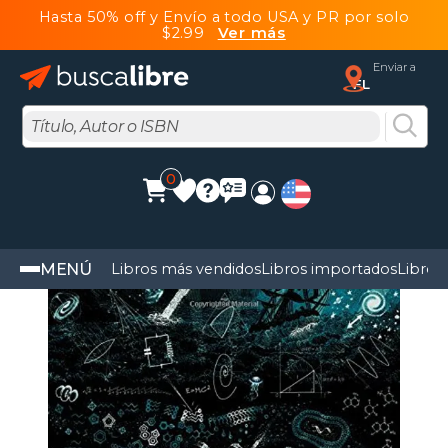
Hasta 50% off y Envío a todo USA y PR por solo
$2.99
Ver más
Enviar a
FL
0
MENÚ
Libros más vendidos
Libros importados
Libros