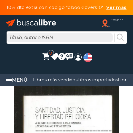
10% dto extra con código "dbooklovers10"
Ver más
Enviar a
FL
0
MENÚ
Libros más vendidos
Libros importados
Libros