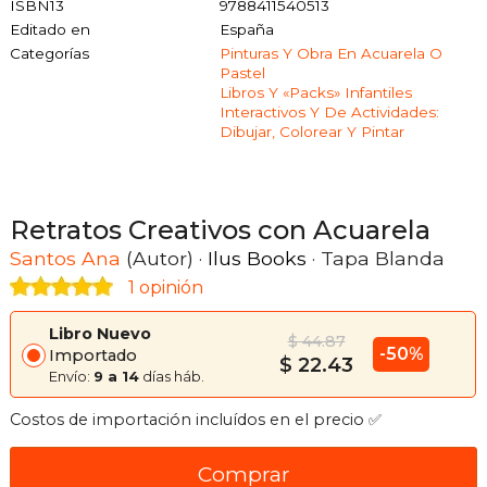
ISBN13
9788411540513
Editado en
España
Categorías
Pinturas Y Obra En Acuarela O
Pastel
Libros Y «packs» Infantiles
Interactivos Y De Actividades:
Dibujar, Colorear Y Pintar
Retratos Creativos con Acuarela
Santos Ana
(Autor) ·
Ilus Books
· Tapa Blanda
1 opinión
Libro Nuevo
$ 44.87
-50%
Importado
$ 22.43
Envío:
9 a 14
días háb.
Costos de importación incluídos en el precio ✅
Comprar