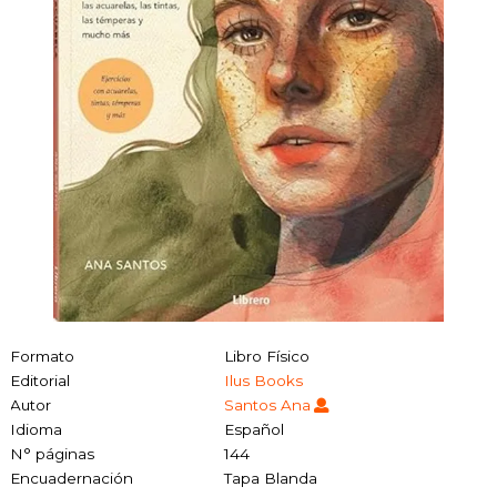
Formato
Libro Físico
Editorial
Ilus Books
Autor
Santos Ana
Idioma
Español
N° páginas
144
Encuadernación
Tapa Blanda