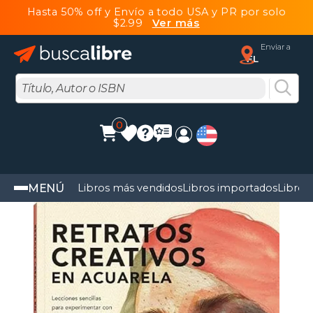
Hasta 50% off y Envío a todo USA y PR por solo
$2.99
Ver más
Enviar a
FL
0
MENÚ
Libros más vendidos
Libros importados
Libros