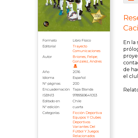
Rese
Cac
Formato
Libro Físico
En la 
Editorial
Trayecto
prólog
Comunicaciones
proye
Autor
Briones, Felipe;
Gonzalez, Andres
conta
de hac
Año
2016
el cl
Idioma
Español
N° páginas
200
Relat
Encuadernación
Tapa Blanda
ISBN13
9789569641053
Editado en
Chile
N° edición
cuarta
Categorías
Ficción Deportiva
Equipos Y Clubes
Deportivos
Variantes Del
Fútbol Y Juegos
Relacionados