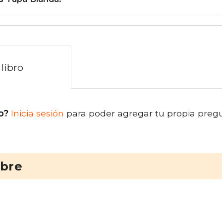
libro
o?
Inicia sesión
para poder agregar tu propia preg
ibre