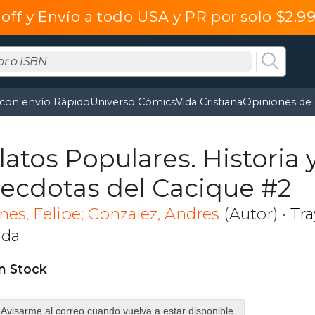
off y Envío a todo USA y PR por solo $2.
 con envío Rápido
Universo Cómics
Vida Cristiana
Opiniones de 
latos Populares. Historia 
ecdotas del Cacique #2
nes, Felipe; Gonzalez, Andres
(Autor) ·
Tr
nda
in Stock
Avisarme al correo cuando vuelva a estar disponible