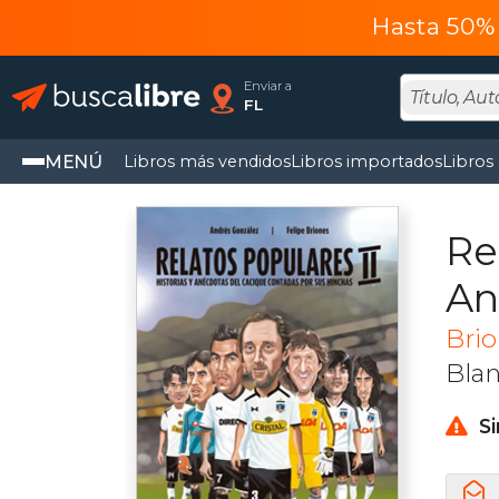
Hasta 50% 
Enviar a
FL
MENÚ
Libros más vendidos
Libros importados
Libros
Re
An
Brio
Bla
S