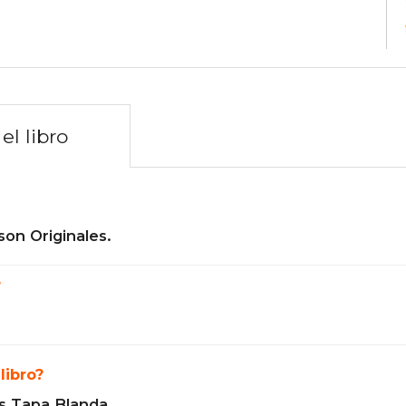
el libro
son Originales.
?
libro?
s Tapa Blanda.