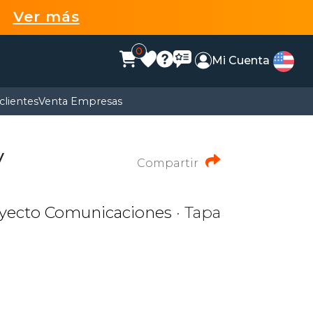
99
Ver más
0
Mi Cuenta
clientes
Venta Empresas
y
Compartir
ayecto Comunicaciones
· Tapa