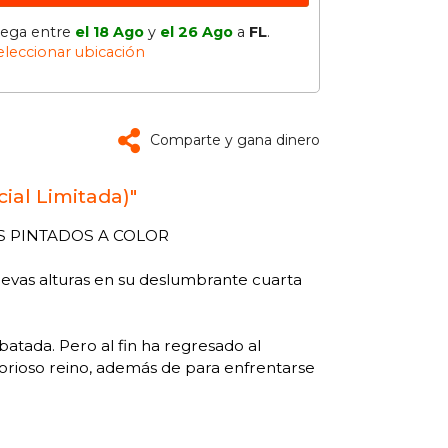
lega entre
el 18 Ago
y
el 26 Ago
a
FL
.
eleccionar ubicación
Comparte y gana dinero
ial Limitada)"
S PINTADOS A COLOR
nuevas alturas en su deslumbrante cuarta
atada. Pero al fin ha regresado al
lorioso reino, además de para enfrentarse