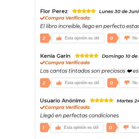
Flor Perez
Lunes 30 de Juni
Compra Verificada
El libro increible, llego en perfecto est
2
0
Esta opinión es útil
No 
Kenia Garin
Domingo 10 de 
Compra Verificada
Los cantos tintados son preciosos ❤️ est
2
0
Esta opinión es útil
No 
Usuario Anónimo
Martes 24
Compra Verificada
Llegó en perfectas condiciones
1
0
Esta opinión es útil
No e