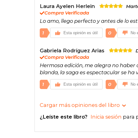
Laura Ayelen Herlein
Marte
Compra Verificada
Lo amo, llego perfecto y antes de lo e
1
0
Esta opinión es útil
No e
Gabriela Rodríguez Arias
Compra Verificada
Hermosa edición, me alegra no haber 
blanda, la saga es espectacular se ha 
1
0
Esta opinión es útil
No e
Cargar más opiniones del libro
¿Leíste este libro?
Inicia sesión
para 