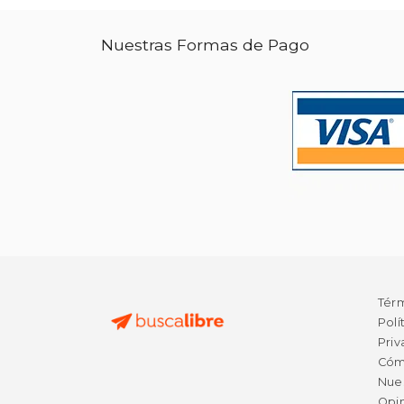
Nuestras Formas de Pago
Tér
Polí
Priv
Cóm
Nue
Opin