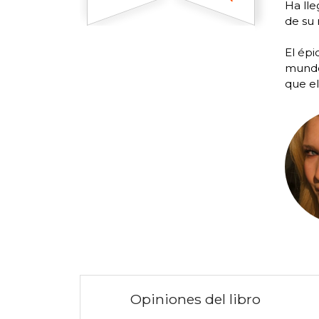
Ha lle
de su 
El épi
mundo
que e
Opiniones del libro