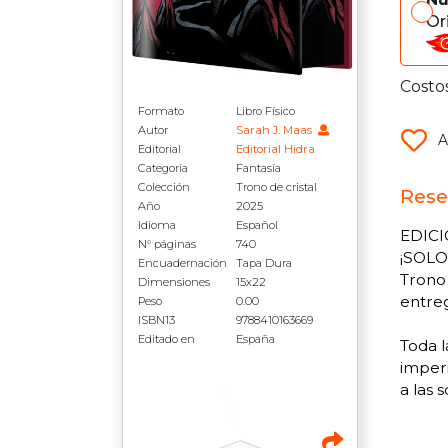
Or
Costo
Formato
Libro Físico
Autor
Sarah J. Maas
A
Editorial
Editorial Hidra
Categoría
Fantasía
Colección
Trono de cristal
Rese
Año
2025
Idioma
Español
EDICI
N° páginas
740
¡SOLO
Encuadernación
Tapa Dura
Trono 
Dimensiones
15x22
entre
Peso
0.00
ISBN13
9788410163669
Editado en
España
Toda l
imperi
a las