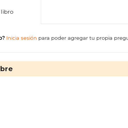
libro
o?
Inicia sesión
para poder agregar tu propia preg
ibre