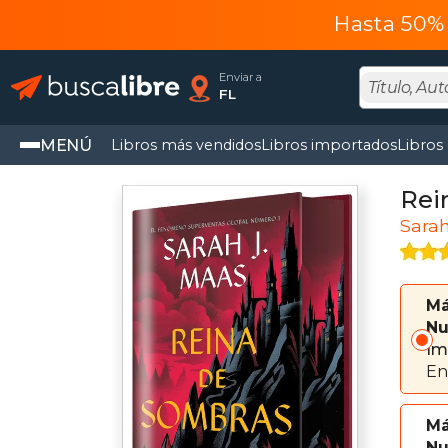
Hasta 50% 
Enviar a
FL
MENÚ
Libros más vendidos
Libros importados
Libros
Rei
Sarah
Má
Nu
Im
En
Má
Nu