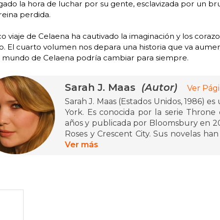
gado la hora de luchar por su gente, esclavizada por un brut
reina perdida.
co viaje de Celaena ha cautivado la imaginación y los cora
. El cuarto volumen nos depara una historia que va aumen
l mundo de Celaena podría cambiar para siempre.
Sarah J. Maas
(Autor)
Ver Pági
Sarah J. Maas (Estados Unidos, 1986) es
York. Es conocida por la serie Throne o
años y publicada por Bloomsbury en 20
Roses y Crescent City. Sus novelas han
han figurado en las listas de los más
Ver más
reconocida por su capacidad de cr
memorables, y ha recibido numerosos r
género de fantasía juvenil.
Neoyorquina de nacimiento, en la actua
y su perro, y cuenta con una comunida
Twitter y Facebook.