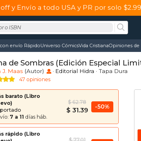
off y Envío a todo USA y PR por solo $2.
 con envío Rápido
Universo Cómics
Vida Cristiana
Opiniones de 
na de Sombras (Edición Especial Limi
 J. Maas
(Autor)
·
Editorial Hidra
· Tapa Dura
47 opiniones
s barato
Libro
$ 62.78
evo
-50%
$ 31.39
portado
vío:
7 a 11
días háb.
s rápido
Libro
$ 77.01
evo