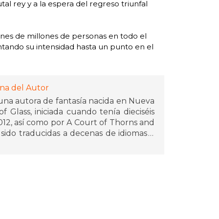
al rey y a la espera del regreso triunfal
zones de millones de personas en todo el
tando su intensidad hasta un punto en el
na del Autor
 una autora de fantasía nacida en Nueva
f Glass, iniciada cuando tenía dieciséis
12, así como por A Court of Thorns and
 sido traducidas a decenas de idiomas y
 vendidos del New York Times. Maas es
ear mundos complejos y personajes
econocimientos por su contribución al
lidad vive en Pensilvania con su marido
d de más de treinta mil seguidores en