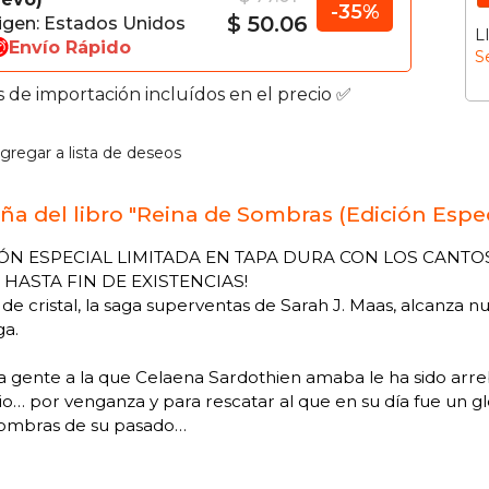
-35%
$ 50.06
igen: Estados Unidos
L
Envío Rápido
S
s de importación incluídos en el precio ✅
gregar a lista de deseos
ña del libro "Reina de Sombras (Edición Espec
ÓN ESPECIAL LIMITADA EN TAPA DURA CON LOS CANTO
 HASTA FIN DE EXISTENCIAS!
de cristal, la saga superventas de Sarah J. Maas, alcanza 
ga.
a gente a la que Celaena Sardothien amaba le ha sido arreb
o… por venganza y para rescatar al que en su día fue un g
 sombras de su pasado…