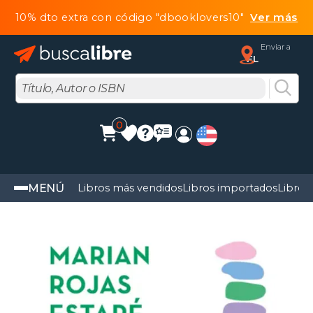
10% dto extra con código "dbooklovers10"
Ver más
Enviar a
FL
0
MENÚ
Libros más vendidos
Libros importados
Libros