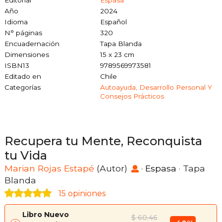
Año
2024
Idioma
Español
N° páginas
320
Encuadernación
Tapa Blanda
Dimensiones
15 x 23 cm
ISBN13
9789569973581
Editado en
Chile
Categorías
Autoayuda, Desarrollo Personal Y
Consejos Prácticos
Recupera tu Mente, Reconquista
tu Vida
Marian Rojas Estapé
(Autor)
·
Espasa
· Tapa
Blanda
15 opiniones
Libro Nuevo
$ 60.46