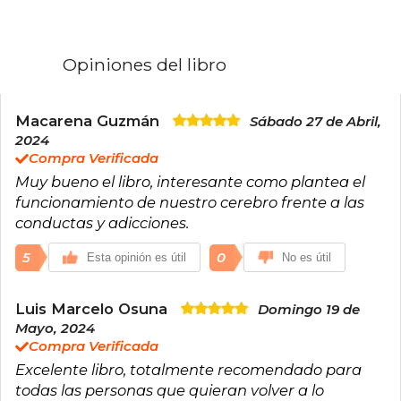
tratamiento de personas con ansiedad,
depresión, trastornos de personalidad,
trastornos de conducta y en terapias familiares.
Es profesora invitada de la escuela de negocios
Opiniones del libro
IPADE en México. Ha colaborado en varios
proyectos de cooperación y voluntariado fuera
de España.
Macarena Guzmán
Sábado 27 de Abril,
Desde 2007 imparte conferencias tanto en
2024
España como en el extranjero sobre estrés y
Compra Verificada
felicidad, educación, pantalla y redes sociales,
Muy bueno el libro, interesante como plantea el
depresión y enfermedades somáticas.
En 2018 ha comenzado un proyecto, ilussio,
funcionamiento de nuestro cerebro frente a las
sobre emociones, motivación y felicidad en el
conductas y adicciones.
mundo empresarial.
www.marianrojas.com
5
0
Esta opinión es útil
No es útil
Luis Marcelo Osuna
Domingo 19 de
Mayo, 2024
Compra Verificada
Excelente libro, totalmente recomendado para
todas las personas que quieran volver a lo