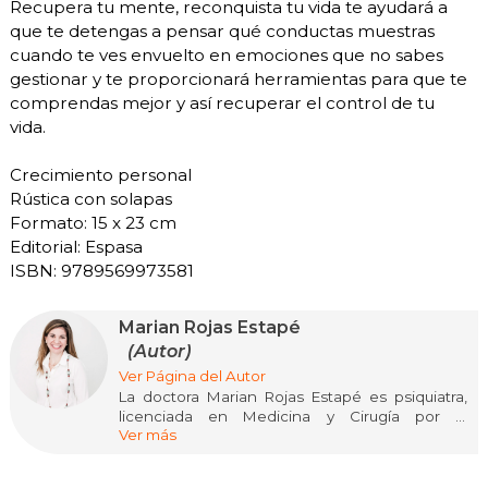
Recupera tu mente, reconquista tu vida te ayudará a
que te detengas a pensar qué conductas muestras
cuando te ves envuelto en emociones que no sabes
gestionar y te proporcionará herramientas para que te
comprendas mejor y así recuperar el control de tu
vida.
Crecimiento personal
Rústica con solapas
Formato: 15 x 23 cm
Editorial: Espasa
ISBN: 9789569973581
Marian Rojas Estapé
(Autor)
Ver Página del Autor
La doctora Marian Rojas Estapé es psiquiatra,
licenciada en Medicina y Cirugía por la
Ver más
Universidad de Navarra. Trabaja en el Instituto
Español de Investigaciones Psiquiátricas, en
Madrid. Su labor profesional se centra en el