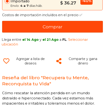
-40%
Importado
$ 36.27
Envío:
4 a 7
días háb.
Costos de importación incluídos en el precio ✅
Comprar
Llega entre
el 14 Ago
y
el 21 Ago
a
FL
.
Seleccionar
ubicación
Agregar a lista de
Comparte y gana
deseos
dinero
Reseña del libro "Recupera tu Mente,
Reconquista tu Vida"
Cómo rescatar la atención perdida en un mundo
distraído e hiperconectado. Cada vez estamos más
impacientes e irritables y toleramos menos el dolor.