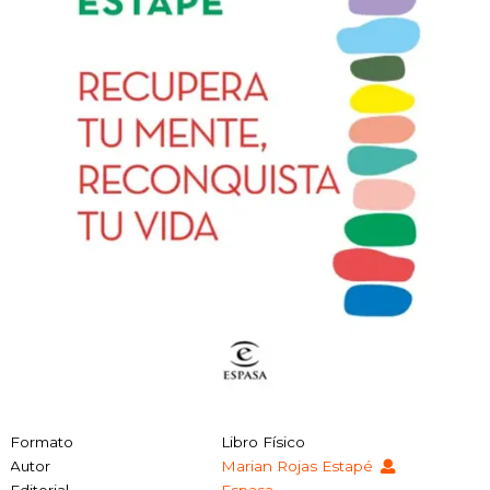
Formato
Libro Físico
Autor
Marian Rojas Estapé
Editorial
Espasa