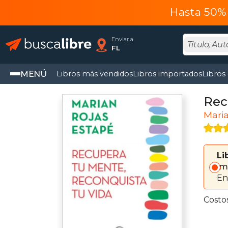
Hasta 50% 
Enviar a
FL
MENÚ
Libros más vendidos
Libros importados
Libros
Rec
Maria
Li
Im
En
Costo