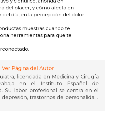
tivo y científico, ahonda en
na del placer, y cómo afecta en
del día, en la percepción del dolor,
conductas muestras cuando te
iona herramientas para que te
erconectado.
Ver Página del Autor
iatra, licenciada en Medicina y Cirugía
rabaja en el Instituto Español de
d. Su labor profesional se centra en el
depresión, trastornos de personalidad,
amiliares. Es profesora invitada de la
 Ha colaborado en varios proyectos de
spaña.
nto en España como en el extranjero
pantalla y redes sociales, depresión y