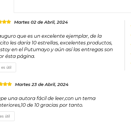
enfermedades somáticas.
En 2018 ha comenzado un proyecto, il
felicidad en el mundo empresarial.
Martes 02 de Abril, 2024
www.marianrojas.com
ro auguro que es un excelente ejemplar, de la
ito les daría 10 estrellas, excelentes productos,
 estoy en el Putumayo y aún así las entregas son
r ésta página.
 es útil
Martes 23 de Abril, 2024
ape una autora fácil de leer,con un tema
eriores,10 de 10 gracias por tanto.
es útil