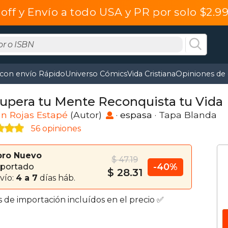
off y Envío a todo USA y PR por solo $2.
 con envío Rápido
Universo Cómics
Vida Cristiana
Opiniones de 
upera tu Mente Reconquista tu Vida
n Rojas Estapé
(Autor)
·
espasa
· Tapa Blanda
56 opiniones
bro Nuevo
$ 47.19
-40%
portado
$ 28.31
vío:
4 a 7
días háb.
s de importación incluídos en el precio ✅