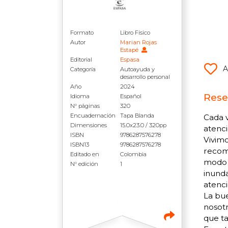
Formato
Libro Físico
Autor
Marian Rojas
Estapé
Editorial
Espasa
A
Categoría
Autoayuda y
desarrollo personal
Año
2024
Rese
Idioma
Español
N° páginas
320
Encuadernación
Tapa Blanda
Cada v
Dimensiones
15.0x23.0 / 320pp
atenci
ISBN
9786287576278
Vivimo
ISBN13
9786287576278
recomp
Editado en
Colombia
modo 
N° edición
1
inunda
atenci
La bue
nosotr
que t