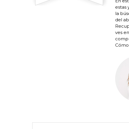
En est
estas 
la bús
del ab
Recup
ves e
compre
Cómo 