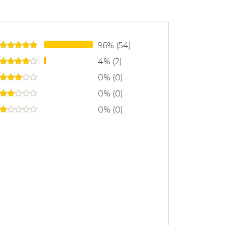
ussio, sobre emociones, motivación y
96% (54)
4% (2)
0% (0)
0% (0)
0% (0)