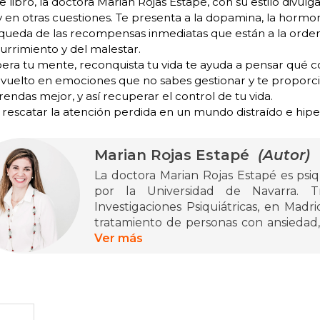
e libro, la doctora Marian Rojas Estapé, con su estilo divulga
y en otras cuestiones. Te presenta a la dopamina, la hormo
queda de las recompensas inmediatas que están a la orden 
urrimiento y del malestar.
era tu mente, reconquista tu vida te ayuda a pensar qué 
nvuelto en emociones que no sabes gestionar y te proporc
ndas mejor, y así recuperar el control de tu vida.
rescatar la atención perdida en un mundo distraído e hip
Marian Rojas Estapé
(Autor)
La doctora Marian Rojas Estapé es psiqu
por la Universidad de Navarra. T
Investigaciones Psiquiátricas, en Madri
tratamiento de personas con ansiedad, 
trastornos de conducta y en terapias f
Ver más
escuela de negocios IPADE en México.
cooperación y voluntariado fuera de E
Desde 2007 imparte conferencias ta
sobre estrés y felicidad, educación, 