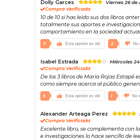
Dolly Garces
Viernes 26 de 
Compra Verificada
10 de 10 si has leido sus dos libros a
totalmente sus aportes e investigacio
comportamiento en la sociedad actual
7
2
Esta opinión es útil
No e
Isabel Estrada
Miércoles 24
Compra Verificada
De los 3 libros de Maria Rojas Estapé
como siempre acerca al público genera
5
1
Esta opinión es útil
No e
Alexander Arteaga Perez
Compra Verificada
Excelente libro, se complementa con lo
e investigaciones lo hace sencillo de l