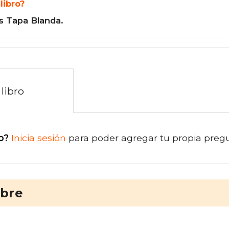
libro?
s Tapa Blanda.
libro
o?
Inicia sesión
para poder agregar tu propia preg
ibre