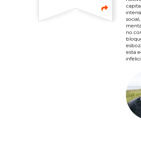
capita
intens
social
mental
no com
bloque
esboz
esta e
infelic