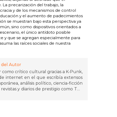
 La precarización del trabajo, la
rocracia y de los mecanismos de control
 la educación y el aumento de padecimientos
ión se muestran bajo esta perspectiva ya
mún, sino como dispositivos orientados a
scenario, el único antídoto posible
ce y que se agregan especialmente para
 asuma las raíces sociales de nuestra
 del Autor
 como crítico cultural gracias a K-Punk,
e internet en el que escribía extensos
oránea, análisis político, ciencia-ficción
revistas y diarios de prestigio como The
r de los libros Realismo capitalista,
, y Ghosts of my Life, una selección de
resión y la percepción cultural de la