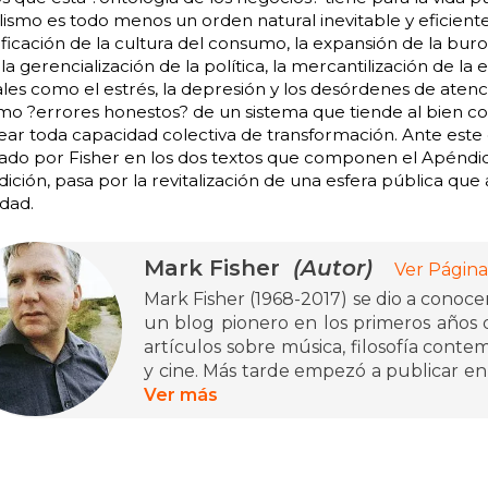
lismo es todo menos un orden natural inevitable y eficiente.
ificación de la cultura del consumo, la expansión de la bu
, la gerencialización de la política, la mercantilización de
es como el estrés, la depresión y los desórdenes de atenc
o ?errores honestos? de un sistema que tiende al bien co
ar toda capacidad colectiva de transformación. Ante este e
ado por Fisher en los dos textos que componen el Apéndi
dición, pasa por la revitalización de una esfera pública que
idad.
Mark Fisher
(Autor)
Ver Página
Mark Fisher (1968-2017) se dio a conocer
un blog pionero en los primeros años d
artículos sobre música, filosofía contemp
y cine. Más tarde empezó a publicar en 
Guardian, The Wire o frieze. Es auto
Ver más
publicado en castellano por Caja Negra
ensayos sobre futuros imposibles, dep
memoria.