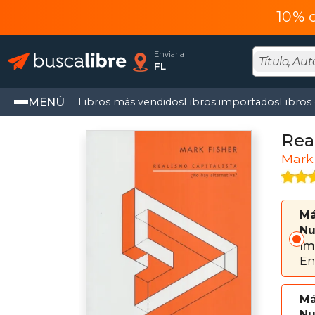
10% 
Enviar a
FL
MENÚ
Libros más vendidos
Libros importados
Libros
Rea
Mark 
Má
Nu
Im
En
Má
Nu