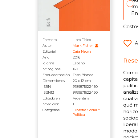
Im
En
Costo
Formato
Libro Físico
A
Autor
Mark Fisher
Editorial
Caja Negra
Año
2016
Rese
Idioma
Español
N° páginas
160
Como d
Encuadernación
Tapa Blanda
capita
Dimensiones
20 x 12 cm
políti
ISBN
9789871622450
analiz
ISBN13
9789871622450
cual v
Editado en
Argentina
N° edición
1
qué ma
Categorías
Filosofía Social Y
horizo
Política
sociop
libera
modo p
nocivo