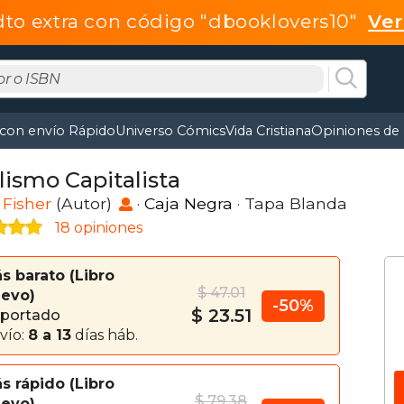
dto extra con código "dbooklovers10"
Ve
 con envío Rápido
Universo Cómics
Vida Cristiana
Opiniones de 
lismo Capitalista
Fisher
(Autor)
·
Caja Negra
· Tapa Blanda
18 opiniones
s barato
Libro
$ 47.01
evo
-50%
$ 23.51
portado
vío:
8 a 13
días háb.
s rápido
Libro
$ 79.38
evo