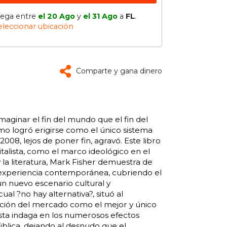
lega entre
el 20 Ago
y
el 31 Ago
a
FL
.
eleccionar ubicación
Comparte y gana dinero
aginar el fin del mundo que el fin del
smo logró erigirse como el único sistema
2008, lejos de poner fin, agravó. Este libro
talista, como el marco ideológico en el
 y la literatura, Mark Fisher demuestra de
a experiencia contemporánea, cubriendo el
n nuevo escenario cultural y
al ?no hay alternativa?, situó al
lación del mercado como el mejor y único
sta indaga en los numerosos efectos
ública, dejando al desnudo que el