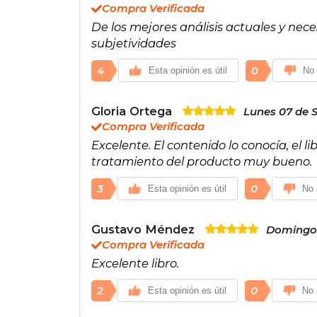
Compra Verificada
De los mejores análisis actuales y nec
subjetividades
4
0
Esta opinión es útil
No 
Gloria Ortega
Lunes 07 de 
Compra Verificada
Excelente. El contenido lo conocía, el li
tratamiento del producto muy bueno.
3
0
Esta opinión es útil
No 
Gustavo Méndez
Domingo 
Compra Verificada
Excelente libro.
2
0
Esta opinión es útil
No 