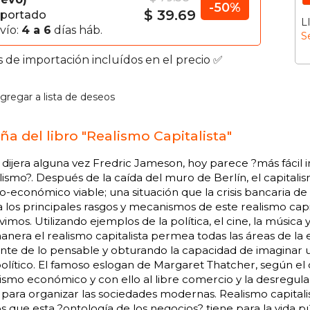
-50%
$ 39.69
portado
L
vío:
4 a 6
días háb.
S
s de importación incluídos en el precio ✅
gregar a lista de deseos
ña del libro "Realismo Capitalista"
ijera alguna vez Fredric Jameson, hoy parece ?más fácil im
lismo?. Después de la caída del muro de Berlín, el capitali
co-económico viable; una situación que la crisis bancaria de 
a los principales rasgos y mecanismos de este realismo capi
ivimos. Utilizando ejemplos de la política, el cine, la música
nera el realismo capitalista permea todas las áreas de l
nte de lo pensable y obturando la capacidad de imaginar u
olítico. El famoso eslogan de Margaret Thatcher, según el cu
lismo económico y con ello al libre comercio y la desregu
ara organizar las sociedades modernas. Realismo capitali
s que esta ?ontología de los negocios? tiene para la vida p