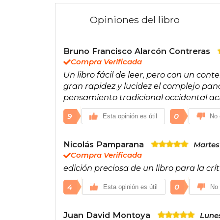
Opiniones del libro
Bruno Francisco Alarcón Contreras
Compra Verificada
Un libro fácil de leer, pero con un co
gran rapidez y lucidez el complejo pan
pensamiento tradicional occidental ac
9
0
Esta opinión es útil
No 
Nicolás Pamparana
Martes 
Compra Verificada
edición preciosa de un libro para la crí
4
0
Esta opinión es útil
No 
Juan David Montoya
Lunes