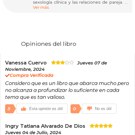
sexología clínica y las relaciones de pareja. Es
Ver más
originaria de la isla de Ibiza, pero se mudó a
Barcelona para poder estudiar psicología.
Actualmente, se dedica a la divulgación en
redes sociales (@esmipsicologa), a escribir y a
acompañar a personas en su proceso
terapéutico.
Opiniones del libro
Vanessa Cuervo
Jueves 07 de
Noviembre, 2024
Compra Verificada
Considero que es un libro que abarca mucho pero
no alcanza a profundizar lo suficiente en cada
tema que es tan valioso.
5
0
Esta opinión es útil
No es útil
Ingry Tatiana Alvarado De Dios
Jueves 04 de Julio, 2024