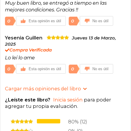
Muy buen libro, se entregó a tiempo en las
mejores condiciones. Gracias !!
0
0
Esta opinión es útil
No es útil
Yesenia Guillen
Jueves 13 de Marzo,
2025
Compra Verificada
Lo leí lo ame
0
0
Esta opinión es útil
No es útil
Cargar más opiniones del libro
¿Leíste este libro?
Inicia sesión
para poder
agregar tu propia evaluación
.
80% (12)