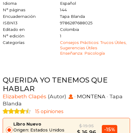
Idioma
Español
N° páginas
144
Encuadernación
Tapa Blanda
ISBN13
9786287688025
Editado en
Colombia
N° edición
1
Categorías
Consejos Prácticos: Trucos Útiles,
Sugerencias Útiles
Enseñanza: Psicología
QUERIDA YO TENEMOS QUE
HABLAR
Elizabeth Clapés
(Autor)
·
MONTENA
· Tapa
Blanda
15 opiniones
Libro Nuevo
$ 19.95
-15%
Origen: Estados Unidos
$ 16.96