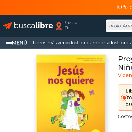
10% 
Enviar a
FL
MENÚ
Libros más vendidos
Libros importados
Libros
Pro
Niñ
Vicen
Li
Im
En
Costo