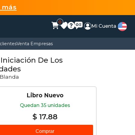
r más
0
Mi Cuenta
clientes
Venta Empresas
 Iniciación De Los
idades
 Blanda
Libro Nuevo
Quedan 35 unidades
$ 17.88
Comprar