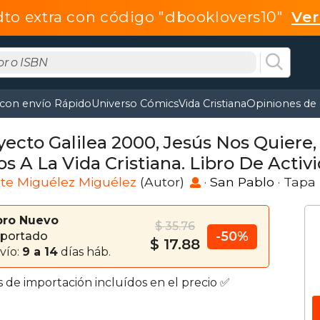
dto extra con código "dbooklovers10"
Ve
 con envío Rápido
Universo Cómics
Vida Cristiana
Opiniones de 
yecto Galilea 2000, Jesús Nos Quiere,
os A La Vida Cristiana. Libro De Activ
te Miguélez Miguélez
(Autor)
·
San Pablo
· Tapa
bro Nuevo
$ 35.76
-50%
portado
$ 17.88
vío:
9 a 14
días háb.
s de importación incluídos en el precio ✅