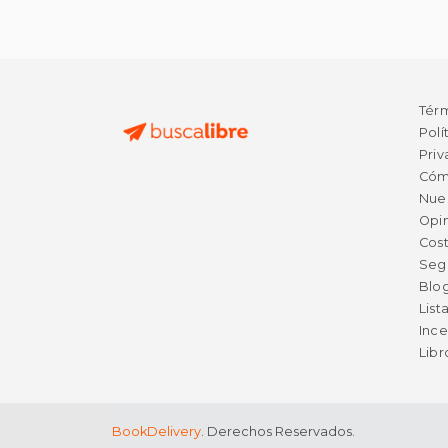
Tér
Polí
Priv
Cóm
Nue
Opin
Cost
Seg
Blo
List
Ince
Lib
BookDelivery
. Derechos Reservados.