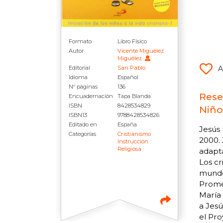
Formato
Libro Físico
Autor
Vicente Miguélez
Miguélez
A
Editorial
San Pablo
Idioma
Español
N° páginas
136
Rese
Encuadernación
Tapa Blanda
ISBN
8428534829
Niño
ISBN13
9788428534826
Editado en
España
Jesús 
Categorías
Cristianismo
2000. 
Instrucción
Religiosa
adaptá
Los cr
mundo 
Promes
María 
a Jesú
el Pro