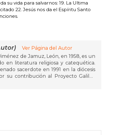
da su vida para salvarnos: 19. La Ultima
citado 22. Jesús nos da el Espíritu Santo
nciones.
utor)
Ver Página del Autor
Jiménez de Jamuz, León, en 1958, es un
 en literatura religiosa y catequética.
enado sacerdote en 1991 en la diócesis
or su contribución al Proyecto Galilea
iación cristiana, para el cual ha escrito
dres y catequistas.
uentran: Querido Padre Dios: Despertar
ita la introducción de los niños en la fe
 Primeros pasos en la fe, que incluye
smo "Mi encuentro con el Señor"; Con
ción de los niños a la vida cristiana.