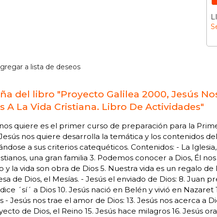
L
S
gregar a lista de deseos
ña del libro "Proyecto Galilea 2000, Jesús Nos
s A La Vida Cristiana. Libro De Actividades"
nos quiere es el primer curso de preparación para la Pri
Jesús nos quiere desarrolla la temática y los contenidos d
ndose a sus criterios catequéticos. Contenidos: - La Iglesia, 
istianos, una gran familia 3. Podemos conocer a Dios, Él nos 
y la vida son obra de Dios 5. Nuestra vida es un regalo de D
a de Dios, el Mesías. - Jesús el enviado de Dios: 8. Juan pr
dice ´sí´ a Dios 10. Jesús nació en Belén y vivió en Nazaret 1
s - Jesús nos trae el amor de Dios: 13. Jesús nos acerca a D
yecto de Dios, el Reino 15. Jesús hace milagros 16. Jesús ora