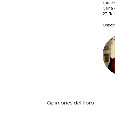
muchos
Cena d
23. Je
Usad
Opiniones del libro