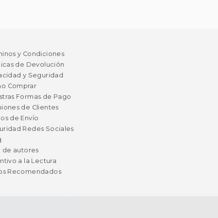
minos y Condiciones
ticas de Devolución
acidad y Seguridad
o Comprar
stras Formas de Pago
iones de Clientes
os de Envío
uridad Redes Sociales
g
a de autores
ntivo a la Lectura
ros Recomendados