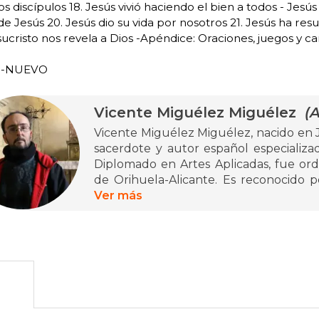
 discípulos 18. Jesús vivió haciendo el bien a todos - Jesús 
e Jesús 20. Jesús dio su vida por nosotros 21. Jesús ha resu
sucristo nos revela a Dios -Apéndice: Oraciones, juegos y ca
o-NUEVO
Vicente Miguélez Miguélez
(A
Vicente Miguélez Miguélez, nacido en 
sacerdote y autor español especializado
Diplomado en Artes Aplicadas, fue ord
de Orihuela-Alicante. Es reconocido p
2000, enfocado en el despertar y la inic
Ver más
diversos materiales dirigidos a niños, pa
Entre sus obras más destacadas se enc
religioso, una guía para padres que facil
cristiana; Nuevo Querido Padre Dios:
materiales complementarios al cateci
Jesús y en su iglesia, orientado a la inicia