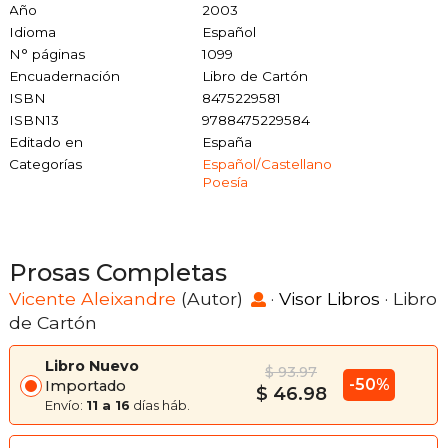
Año
2003
Idioma
Español
N° páginas
1099
Encuadernación
Libro de Cartón
ISBN
8475229581
ISBN13
9788475229584
Editado en
España
Categorías
Español/castellano
Poesía
Prosas Completas
Vicente Aleixandre
(Autor)
·
Visor Libros
· Libro
de Cartón
Libro Nuevo
$ 93.97
-50%
Importado
$ 46.98
Envío:
11 a 16
días háb.