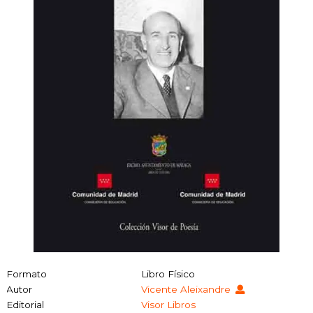
Formato
Libro Físico
Autor
Vicente Aleixandre
Editorial
Visor Libros