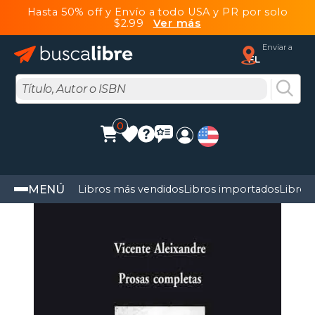
Hasta 50% off y Envío a todo USA y PR por solo
$2.99
Ver más
Enviar a
FL
0
MENÚ
Libros más vendidos
Libros importados
Libros