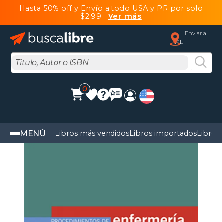
Hasta 50% off y Envío a todo USA y PR por solo
$2.99
Ver más
Enviar a
FL
0
MENÚ
Libros más vendidos
Libros importados
Libros