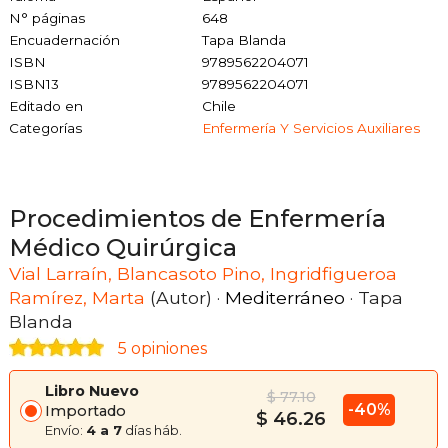
N° páginas
648
Encuadernación
Tapa Blanda
ISBN
9789562204071
ISBN13
9789562204071
Editado en
Chile
Categorías
Enfermería Y Servicios Auxiliares
Procedimientos de Enfermería
Médico Quirúrgica
Vial Larraín, Blancasoto Pino, Ingridfigueroa
Ramírez, Marta
(Autor) ·
Mediterráneo
· Tapa
Blanda
5 opiniones
Libro Nuevo
$ 77.10
-40%
Importado
$ 46.26
Envío:
4 a 7
días háb.