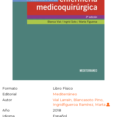
Formato
Libro Físico
Editorial
Mediterráneo
Autor
Vial Larraín, Blancasoto Pino,
Ingridfigueroa Ramírez, Marta
Año
2018
Idioma
Español