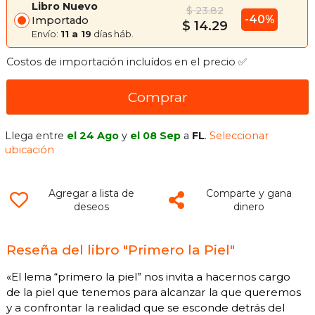
Libro Nuevo
$ 23.82
-40%
Importado
$ 14.29
Envío:
11 a 19
días háb.
Costos de importación incluídos en el precio ✅
Comprar
Llega entre
el 24 Ago
y
el 08 Sep
a
FL
.
Seleccionar
ubicación
Agregar a lista de
Comparte y gana
deseos
dinero
Reseña del libro "Primero la Piel"
«El lema “primero la piel” nos invita a hacernos cargo
de la piel que tenemos para alcanzar la que queremos
y a confrontar la realidad que se esconde detrás del