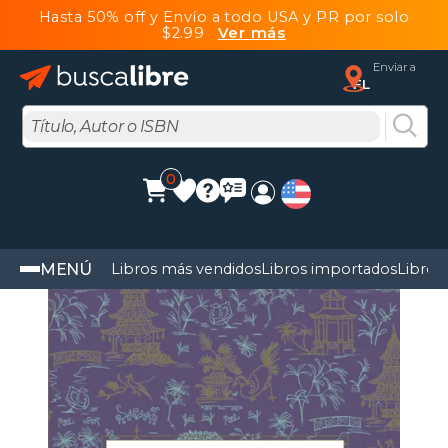
Hasta 50% off y Envío a todo USA y PR por solo
$2.99
Ver más
Enviar a
FL
0
MENÚ
Libros más vendidos
Libros importados
Libros