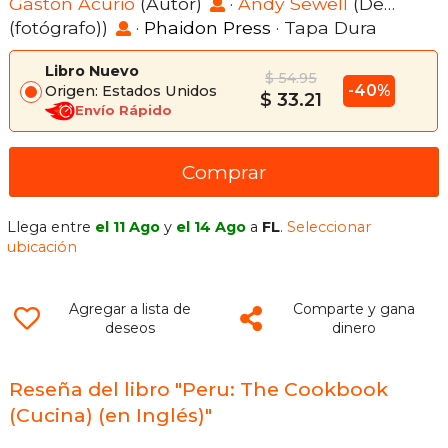
Gastón Acurio
(Autor)
·
Andy Sewell
(De…
(fotógrafo))
·
Phaidon Press
· Tapa Dura
Libro Nuevo
$ 54.95
-40%
Origen: Estados Unidos
$ 33.21
Envío Rápido
Comprar
Llega entre
el 11 Ago
y
el 14 Ago
a
FL
.
Seleccionar
ubicación
Agregar a lista de
Comparte y gana
deseos
dinero
Reseña del libro "Peru: The Cookbook
(Cucina) (en Inglés)"