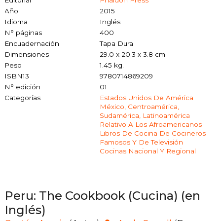
Año
2015
Idioma
Inglés
N° páginas
400
Encuadernación
Tapa Dura
Dimensiones
29.0 x 20.3 x 3.8 cm
Peso
1.45 kg.
ISBN13
9780714869209
N° edición
01
Categorías
Estados Unidos De América
México, Centroamérica,
Sudamérica, Latinoamérica
Relativo A Los Afroamericanos
Libros De Cocina De Cocineros
Famosos Y De Televisión
Cocinas Nacional Y Regional
Peru: The Cookbook (Cucina) (en
Inglés)