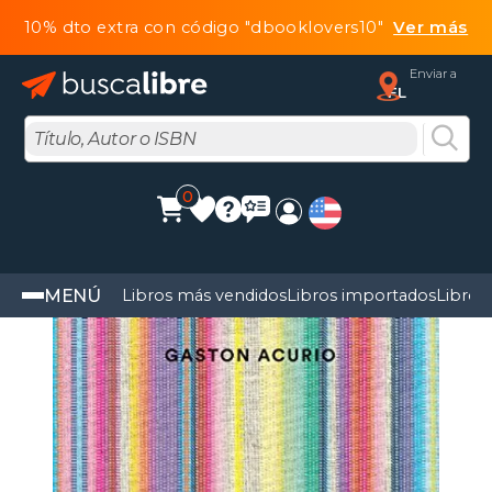
10% dto extra con código "dbooklovers10"
Ver más
Enviar a
FL
0
MENÚ
Libros más vendidos
Libros importados
Libros