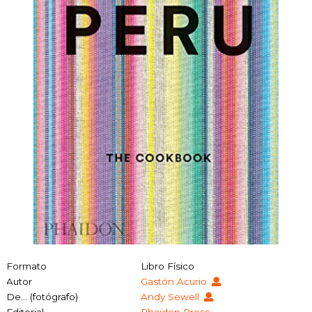
Formato
Libro Físico
Autor
Gastón Acurio
De… (fotógrafo)
Andy Sewell
Editorial
Phaidon Press