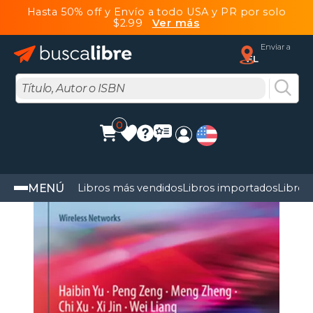
Hasta 50% off y Envío a todo USA y PR por solo
$2.99
Ver más
Enviar a
FL
0
MENÚ
Libros más vendidos
Libros importados
Libros