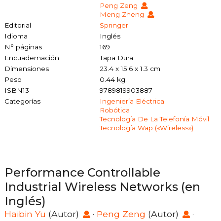
Peng Zeng
Meng Zheng
Editorial
Springer
Idioma
Inglés
N° páginas
169
Encuadernación
Tapa Dura
Dimensiones
23.4 x 15.6 x 1.3 cm
Peso
0.44 kg.
ISBN13
9789819903887
Categorías
Ingeniería Eléctrica
Robótica
Tecnología De La Telefonía Móvil
Tecnología Wap («wireless»)
Performance Controllable
Industrial Wireless Networks (en
Inglés)
Haibin Yu
(Autor)
·
Peng Zeng
(Autor)
·