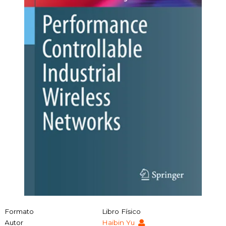
Formato
Libro Físico
Autor
Haibin Yu