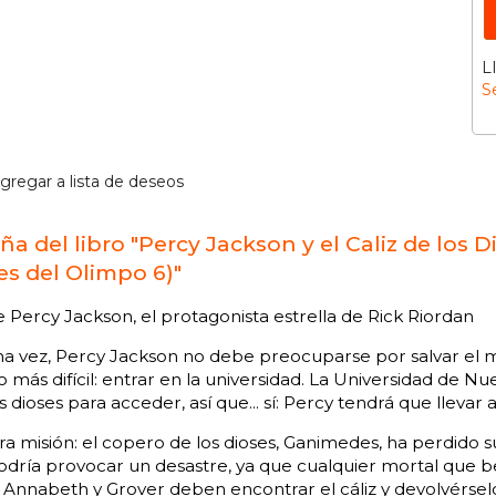
L
S
gregar a lista de deseos
ña del libro "Percy Jackson y el Caliz de los D
es del Olimpo 6)"
 Percy Jackson, el protagonista estrella de Rick Riordan
a vez, Percy Jackson no debe preocuparse por salvar el m
más difícil: entrar en la universidad. La Universidad de
s dioses para acceder, así que... sí: Percy tendrá que lleva
a misión: el copero de los dioses, Ganimedes, ha perdido su 
dría provocar un desastre, ya que cualquier mortal que be
 Annabeth y Grover deben encontrar el cáliz y devolvérse