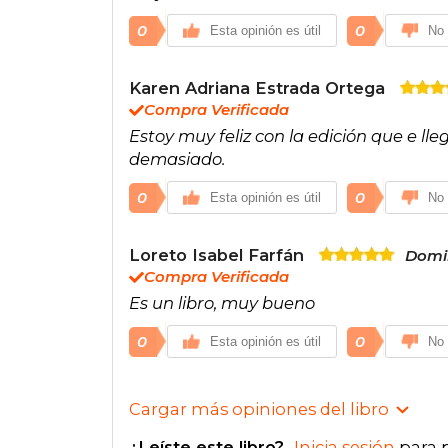
0
0
Esta opinión es útil
No 
Karen Adriana Estrada Ortega
Compra Verificada
Estoy muy feliz con la edición que e ll
demasiado.
0
0
Esta opinión es útil
No 
Loreto Isabel Farfán
Domin
Compra Verificada
Es un libro, muy bueno
0
0
Esta opinión es útil
No 
Cargar más opiniones del libro
¿Leíste este libro?
Inicia sesión
para 