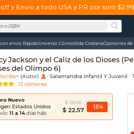
off y Envío a todo USA y PR por solo $2.
 con envío Rápido
Universo Cómics
Vida Cristiana
Opiniones de 
y Jackson y el Caliz de los Dioses (Pe
ses del Olimpo 6)
Riordan
(Autor)
·
Salamandra Infantil Y Juvenil
· 
12 opiniones
bro Nuevo
$ 26.56
-15%
igen: Estados Unidos
$ 22.57
vío:
11 a 14
días háb.