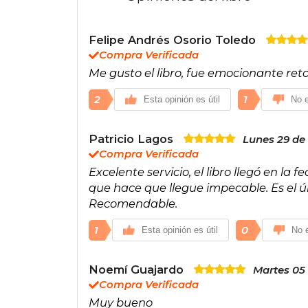
Felipe Andrés Osorio Toledo
Compra Verificada
Me gusto el libro, fue emocionante re
2
1
Esta opinión es útil
No e
Patricio Lagos
Lunes 29 de
Compra Verificada
Excelente servicio, el libro llegó en la f
que hace que llegue impecable. Es el últ
Recomendable.
1
0
Esta opinión es útil
No e
Noemí Guajardo
Martes 05
Compra Verificada
Muy bueno