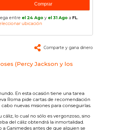
Comprar
lega entre
el 24 Ago
y
el 31 Ago
a
FL
.
eleccionar ubicación
Comparte y gana dinero
ioses (Percy Jackson y los
undo. En esta ocasión tiene una tarea
 Nueva Roma pide cartas de recomendación
r a cabo nuevas misiones para conseguirlas.
cáliz, lo cual no sólo es vergonzoso, sino
ba del cáliz obtendrá la inmortalidad.
lo a Ganimedes antes de que alguien se