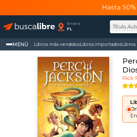
Hasta 50% 
Enviar a
FL
MENÚ
Libros más vendidos
Libros importados
Libros
Perc
Dio
Rick 
Li
Or
En