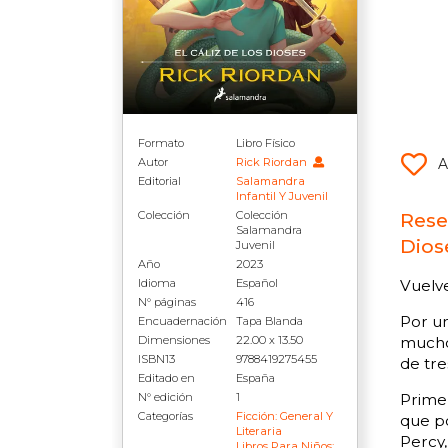
Formato
Libro Físico
Autor
Rick Riordan
A
Editorial
Salamandra
Infantil Y Juvenil
Colección
Colección
Rese
Salamandra
Dios
Juvenil
Año
2023
Idioma
Español
Vuelve
N° páginas
416
Por un
Encuadernación
Tapa Blanda
Dimensiones
22.00 x 13.50
mucho 
ISBN13
9788419275455
de tre
Editado en
España
N° edición
1
Primer
Categorías
Ficción: General Y
que po
Literaria
Percy,
Libros Para Niños: