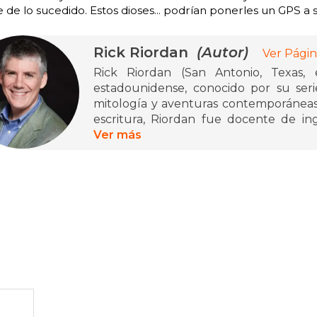
 de lo sucedido. Estos dioses... podrían ponerles un GPS a 
Rick Riordan
(Autor)
Ver Págin
Rick Riordan (San Antonio, Texas, 
estadounidense, conocido por su ser
mitología y aventuras contemporáneas.
escritura, Riordan fue docente de ing
California. Su carrera despegó con la
Ver más
Olimpo, iniciada en 2005 con El ladrón 
de copias y ha sido adaptada a películ
continuó explorando mitologías diversa
Las crónicas de Kane, Magnus Chase y 
Apolo. Además de sus novelas, ha cre
Presents", que promueve obras de a
mundo. Su estilo ágil y humorístic
generaciones de lectores.