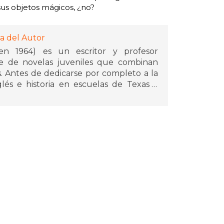
sus objetos mágicos, ¿no?
a del Autor
en 1964) es un escritor y profesor
ie de novelas juveniles que combinan
 Antes de dedicarse por completo a la
lés e historia en escuelas de Texas y
 serie Percy Jackson y los dioses del
del rayo. Esta saga ha vendido millones
as y a una serie de televisión. Riordan
s en series como Los héroes del Olimpo,
los dioses de Asgard y Las pruebas de
ado el sello editorial "Rick Riordan
utores que exploran mitologías del
o ha acercado la mitología a nuevas