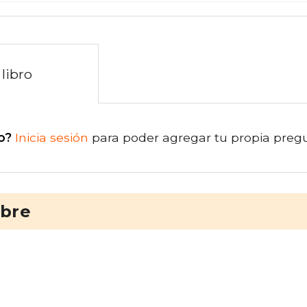
libro
o?
Inicia sesión
para poder agregar tu propia preg
ibre