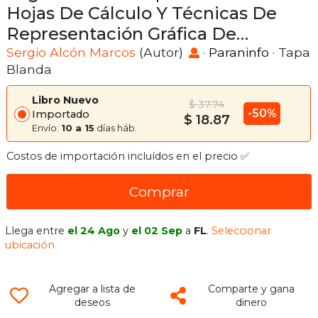
Hojas De Cálculo Y Técnicas De
Representación Gráfica De
Documentos (Cp - Certificado
Sergio Alcón Marcos
(Autor)
·
Paraninfo
· Tapa
Blanda
Profesionalidad)
Libro Nuevo
$ 37.74
-50%
Importado
$ 18.87
Envío:
10 a 15
días háb.
Costos de importación incluídos en el precio ✅
Comprar
Llega entre
el 24 Ago
y
el 02 Sep
a
FL
.
Seleccionar
ubicación
Agregar a lista de
Comparte y gana
deseos
dinero