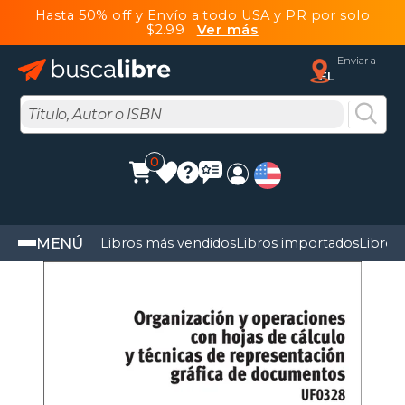
Hasta 50% off y Envío a todo USA y PR por solo
$2.99
Ver más
Enviar a
FL
0
MENÚ
Libros más vendidos
Libros importados
Libros