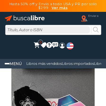
Hasta 50% off y Envío a todo USA y PR por solo
$2.99
Ver más
Enviar a
FL
0
MENÚ
Libros más vendidos
Libros importados
Libros