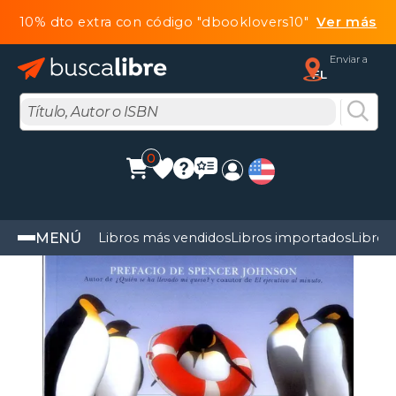
10% dto extra con código "dbooklovers10"
Ver más
Enviar a
FL
0
MENÚ
Libros más vendidos
Libros importados
Libros