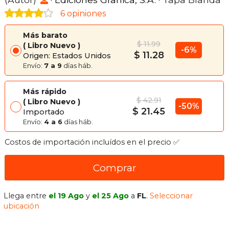
6 opiniones
Más barato
$ 11.99
Libro Nuevo
-6%
$ 11.28
Origen: Estados Unidos
Envío:
7 a 9
días háb.
Más rápido
$ 42.91
Libro Nuevo
-50%
$ 21.45
Importado
Envío:
4 a 6
días háb.
Costos de importación incluídos en el precio ✅
Comprar
Llega entre
el 19 Ago
y
el 25 Ago
a
FL
.
Seleccionar
ubicación