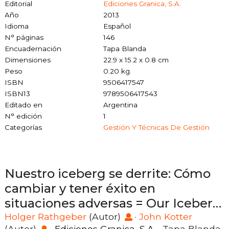
Editorial
Ediciones Granica, S.A.
Año
2013
Idioma
Español
N° páginas
146
Encuadernación
Tapa Blanda
Dimensiones
22.9 x 15.2 x 0.8 cm
Peso
0.20 kg.
ISBN
9506417547
ISBN13
9789506417543
Editado en
Argentina
N° edición
1
Categorías
Gestión Y Técnicas De Gestión
Nuestro iceberg se derrite: Cómo
cambiar y tener éxito en
situaciones adversas = Our Iceberg
Is Melting
Holger Rathgeber
(Autor)
·
John Kotter
(Autor)
·
Ediciones Granica, S.A.
· Tapa Blanda