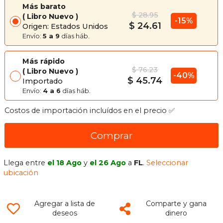
Más barato
$ 28.95
Libro Nuevo
-15%
$ 24.61
Origen: Estados Unidos
Envío:
5 a 9
días háb.
Más rápido
$ 76.23
Libro Nuevo
-40%
$ 45.74
Importado
Envío:
4 a 6
días háb.
Costos de importación incluídos en el precio ✅
Comprar
Llega entre
el 18 Ago
y
el 26 Ago
a
FL
.
Seleccionar
ubicación
Agregar a lista de
Comparte y gana
deseos
dinero