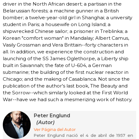
driver in the North African desert; a partisan in the
Belarussian forests; a machine gunner in a British
bomber; a twelve-year-old girl in Shanghai; a university
student in Paris; a housewife on Long Island; a
shipwrecked Chinese sailor; a prisoner in Treblinka; a
Korean "comfort woman" in Mandalay; Albert Camus,
Vasily Grossman and Vera Brittain--forty characters in
all. In addition, we experience the construction and
launching of the SS James Oglethorpe, a Liberty ship
built in Savannah; the fate of U-604, a German
submarine; the building of the first nuclear reactor in
Chicago; and the making of Casablanca. Not since the
publication of the author's last book, The Beauty and
the Sorrow--which similarly looked at the First World
War--have we had such a mesmerizing work of history.
Peter Englund
(Autor)
Ver Página del Autor
Peter Englund nació el 4 de abril de 1957 en