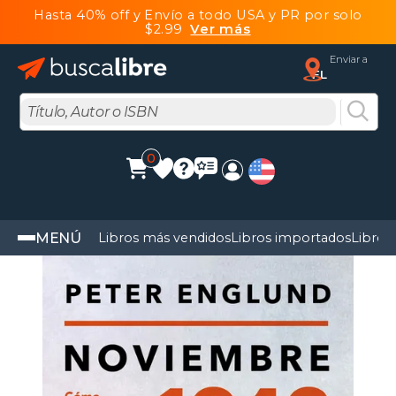
Hasta 40% off y Envío a todo USA y PR por solo
$2.99
Ver más
Enviar a
FL
0
MENÚ
Libros más vendidos
Libros importados
Libros