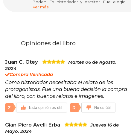
Boden. Es historiador y escritor. Fue elegido
Ver más
miembro de la Academia Sueca el 23 de mayo
de 2002 y tomó posesión del cargo el 20 de
diciembre del mismo año. Desde el 1 de junio de
2009 es el secretario vitalicio de la Academia.
Ocupa desde 2001 una cátedra de Narrativa
Histórica y Social en la Escuela Universitaria de
Cine, Radio, Televisión y Teatro de Estocolmo; es
Opiniones del libro
el miembro más joven de la Academia. Entre
otros, ha sido galardonado con el Premio
August en 1993 y con el Premio de Literatura
Selma Lagerlöf en 2002.
Juan C. Otey
Martes 06 de Agosto,
2024
Compra Verificada
Como historiador necesitaba el relato de los
protagonistas. Fue una buena decisión la compra
del libro, con buenos relatos e imagenes.
7
0
Esta opinión es útil
No es útil
Gian Piero Avelli Erba
Jueves 16 de
Mayo, 2024