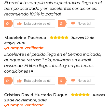
El producto cumplio mis expectativas, llego en el
Su obra combina el periodismo de
investigación, el ensayo y la denuncia social,
tiempo acordado y en excelentes condiciones,
abordando temas como el capitalismo de
recomiendo 100% la pagina!
marca, el neoliberalismo, la manipulación
mediática y la justicia climática. Ha sido
0
0
Esta opinión es útil
No es útil
profesora universitaria, columnista en medios
internacionales y codirectora del Centre for
Climate Justice en la Universidad de Columbia
Madeleine Pacheco
Jueves 12 de
Británica.
Mayo, 2016
Entre sus obras más famosas encontramos: No
Compra Verificada
Logo (1999), Vallas y ventanas (2002), La toma
Excelente ! el pedido llego en el tiempo indicado,
(2004) o el La doctrina del shock (2007).
aunque se retraso 1 día, enviaron un e-mail
avisando. El libro llego intacto y en perfectas
condiciones ! ♥
0
0
Esta opinión es útil
No es útil
Cristian David Hurtado Duque
Jueves
29 de Noviembre, 2018
Compra Verificada