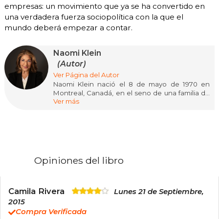
empresas: un movimiento que ya se ha convertido en
una verdadera fuerza sociopolítica con la que el
mundo deberá empezar a contar.
Naomi Klein
(Autor)
Ver Página del Autor
Naomi Klein nació el 8 de mayo de 1970 en
Montreal, Canadá, en el seno de una familia de
Ver más
activistas políticos. Su infancia estuvo marcada
por el compromiso social y la creatividad: su
abuelo fue animador en Disney y sindicalista, y
sus padres emigraron a Canadá desde Estados
Unidos en protesta por la guerra de Vietnam.
Klein estudió filosofía y literatura en la
Universidad de Toronto, aunque abandonó
Opiniones del libro
temporalmente la carrera para trabajar como
periodista en The Globe and Mail
Klein es una de las voces más influyentes del
Camila Rivera
Lunes 21 de Septiembre,
pensamiento crítico contemporáneo,
2015
reconocida por su análisis del poder
Compra Verificada
corporativo, la globalización y la crisis climática.