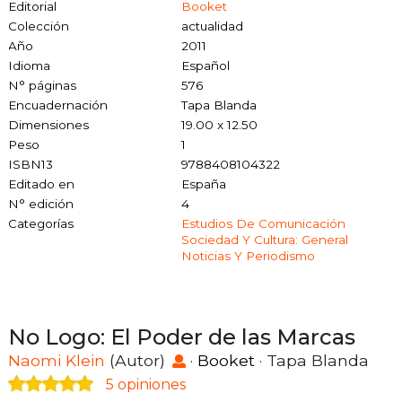
Editorial
Booket
Colección
actualidad
Año
2011
Idioma
Español
N° páginas
576
Encuadernación
Tapa Blanda
Dimensiones
19.00 x 12.50
Peso
1
ISBN13
9788408104322
Editado en
España
N° edición
4
Categorías
Estudios De Comunicación
Sociedad Y Cultura: General
Noticias Y Periodismo
No Logo: El Poder de las Marcas
Naomi Klein
(Autor)
·
Booket
· Tapa Blanda
5 opiniones