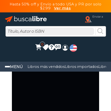
Hasta 50% off y Envío a todo USA y PR por solo
$2.99
Ver más
Enviar a
FL
0
MENÚ
Libros más vendidos
Libros importados
Libros