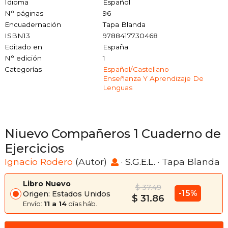
Idioma
Español
N° páginas
96
Encuadernación
Tapa Blanda
ISBN13
9788417730468
Editado en
España
N° edición
1
Categorías
Español/castellano
Enseñanza Y Aprendizaje De
Lenguas
Niuevo Compañeros 1 Cuaderno de
Ejercicios
Ignacio Rodero
(Autor)
·
S.G.E.L.
· Tapa Blanda
Libro Nuevo
$ 37.49
-15%
Origen: Estados Unidos
$ 31.86
Envío:
11 a 14
días háb.