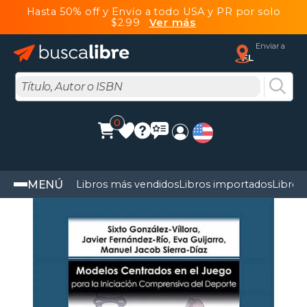
Hasta 50% off y Envío a todo USA y PR por solo
$2.99
Ver más
Enviar a
FL
0
MENÚ
Libros más vendidos
Libros importados
Libros