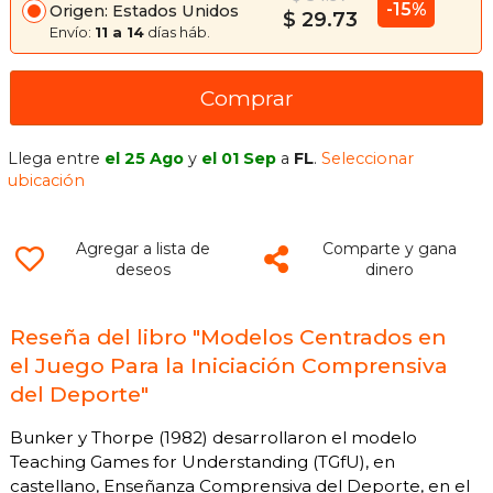
-15%
Origen: Estados Unidos
$ 29.73
Envío:
11 a 14
días háb.
Comprar
Llega entre
el 25 Ago
y
el 01 Sep
a
FL
.
Seleccionar
ubicación
Agregar a lista de
Comparte y gana
deseos
dinero
Reseña del libro "Modelos Centrados en
el Juego Para la Iniciación Comprensiva
del Deporte"
Bunker y Thorpe (1982) desarrollaron el modelo
Teaching Games for Understanding (TGfU), en
castellano, Enseñanza Comprensiva del Deporte, en el