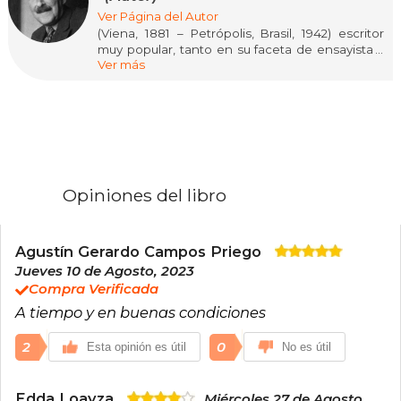
Ver Página del Autor
(Viena, 1881 – Petrópolis, Brasil, 1942) escritor
muy popular, tanto en su faceta de ensayista y
Ver más
biógrafo como en la de novelista, fue uno de los
escritores más polifacéticos de la primera mitad
del siglo XX. Su capacidad narrativa, la pericia y
la delicadeza en la descripción de los
sentimientos y la elegancia de su estilo lo
convierten en un narrador fascinante. Se
relacionó con los grandes autores de su tiempo:
Rilke, Joseph Roth, Thomas Mann, H. G. Wells,
Opiniones del libro
Tagore, entre otros. Tras algunas décadas en las
que sus obras se vieron inexplicablemente
ignoradas, Zweig ha sido recuperado y
actualmente goza del prestigio y la popularidad
Agustín Gerardo Campos Priego
que por justicia literaria le correspondía.
Jueves 10 de Agosto, 2023
Compra Verificada
A tiempo y en buenas condiciones
2
0
Esta opinión es útil
No es útil
Edda Loayza
Miércoles 27 de Agosto,