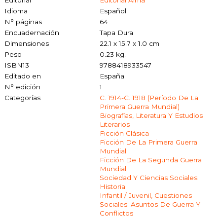
Editorial
Editorial Alma
Idioma
Español
N° páginas
64
Encuadernación
Tapa Dura
Dimensiones
22.1 x 15.7 x 1.0 cm
Peso
0.23 kg.
ISBN13
9788418933547
Editado en
España
N° edición
1
Categorías
C. 1914-C. 1918 (período De La
Primera Guerra Mundial)
Biografías, Literatura Y Estudios
Literarios
Ficción Clásica
Ficción De La Primera Guerra
Mundial
Ficción De La Segunda Guerra
Mundial
Sociedad Y Ciencias Sociales
Historia
Infantil / Juvenil, Cuestiones
Sociales: Asuntos De Guerra Y
Conflictos