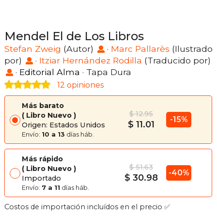
Mendel El de Los Libros
Stefan Zweig
(Autor)
·
Marc Pallarès
(Ilustrado
por)
·
Itziar Hernández Rodilla
(Traducido por)
·
Editorial Alma
· Tapa Dura
12 opiniones
Más barato
$ 12.95
Libro Nuevo
-15%
$ 11.01
Origen: Estados Unidos
Envío:
10 a 13
días háb.
Más rápido
$ 51.63
Libro Nuevo
-40%
$ 30.98
Importado
Envío:
7 a 11
días háb.
Costos de importación incluídos en el precio ✅