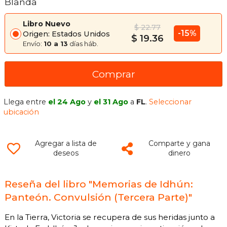
Blanda
Libro Nuevo
$ 22.77
-15%
Origen: Estados Unidos
$ 19.36
Envío:
10 a 13
días háb.
Comprar
Llega entre
el 24 Ago
y
el 31 Ago
a
FL
.
Seleccionar
ubicación
Agregar a lista de
Comparte y gana
deseos
dinero
Reseña del libro "Memorias de Idhún:
Panteón. Convulsión (Tercera Parte)"
En la Tierra, Victoria se recupera de sus heridas junto a