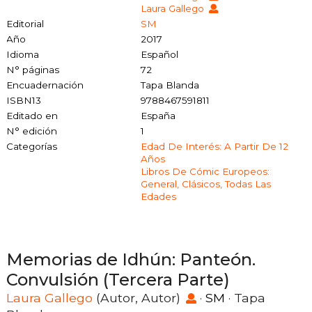
Laura Gallego
Editorial
SM
Año
2017
Idioma
Español
N° páginas
72
Encuadernación
Tapa Blanda
ISBN13
9788467591811
Editado en
España
N° edición
1
Categorías
Edad De Interés: A Partir De 12
Años
Libros De Cómic Europeos:
General, Clásicos, Todas Las
Edades
Memorias de Idhún: Panteón.
Convulsión (Tercera Parte)
Laura Gallego
(Autor, Autor)
·
SM
· Tapa