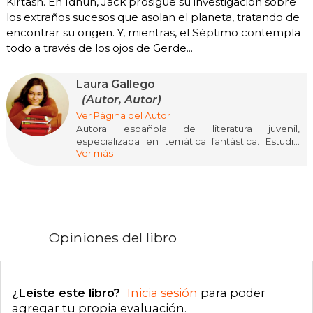
Kirtash. En Idhún, Jack prosigue su investigación sobre
los extraños sucesos que asolan el planeta, tratando de
encontrar su origen. Y, mientras, el Séptimo contempla
todo a través de los ojos de Gerde...
Laura Gallego
(Autor, Autor)
Ver Página del Autor
Autora española de literatura juvenil,
especializada en temática fantástica. Estudió
Ver más
Filología Hispánica en la Universidad de Valencia
y en 1999 ganó el premio El Barco de Vapor con
Finis Mundi, una novela ambientada en la Edad
Media. Tres años después volvió a obtener el
mismo galardón con La leyenda del Rey Errante.
Actualmente su obra publicada comprende
veintisiete novelas juveniles y algunos cuentos
Opiniones del libro
infantiles, con más de un millón de ejemplares
vendidos sólo en España y traducciones a
dieciséis idiomas, entre los que se encuentran
el inglés, el francés, el alemán y el japonés. Las
¿Leíste este libro?
Inicia sesión
para poder
obras más populares entre los jóvenes lectores
son Crónicas de la Torre, Dos velas para el
agregar tu propia evaluación
.