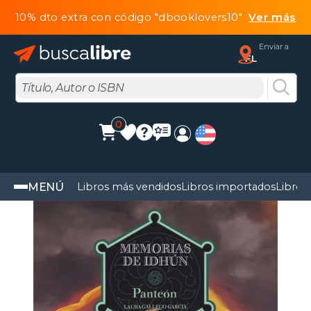
10% dto extra con código "dbooklovers10"
Ver más
Enviar a
FL
0
MENÚ
Libros más vendidos
Libros importados
Libros