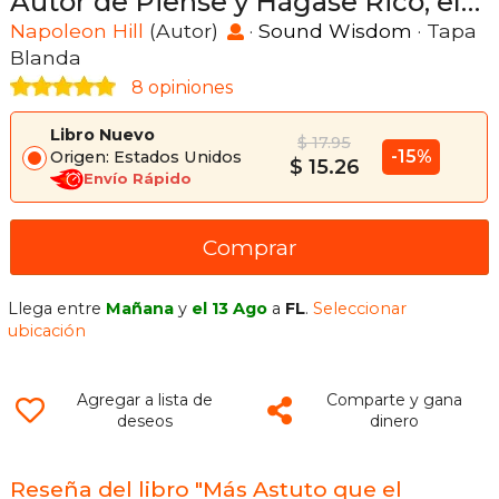
Autor de Piense y Hágase Rico, el
Libro Sobre el Éxito de Mayor Venta
Napoleon Hill
(Autor)
·
Sound Wisdom
· Tapa
Blanda
8 opiniones
Libro Nuevo
$ 17.95
-15%
Origen: Estados Unidos
$ 15.26
Envío Rápido
Comprar
Llega entre
Mañana
y
el 13 Ago
a
FL
.
Seleccionar
ubicación
Agregar a lista de
Comparte y gana
deseos
dinero
Reseña del libro "Más Astuto que el