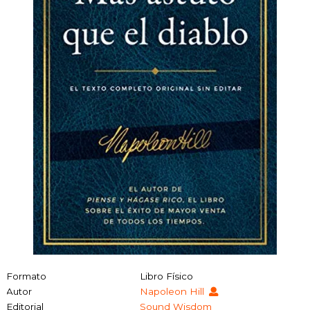
Formato
Libro Físico
Autor
Napoleon Hill
Editorial
Sound Wisdom