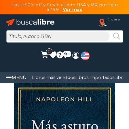
Hasta 50% off y Envío a todo USA y PR por solo
$2.99
Ver más
Enviar a
FL
0
MENÚ
Libros más vendidos
Libros importados
Libros