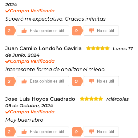
cientos de miles de seguidores en las redes
2024
sociales y tiene el propósito de hacer del
Compra Verificada
mundo “un lugar mejor donde vivir”.
Superó mi expectativa. Gracias infinitas
2
0
Esta opinión es útil
No es útil
Juan Camilo Londoño Gaviria
Lunes 17
de Junio, 2024
Compra Verificada
Interesante forma de analizar el miedo.
2
0
Esta opinión es útil
No es útil
Jose Luis Hoyos Cuadrado
Miércoles
09 de Octubre, 2024
Compra Verificada
Muy buen libro
2
0
Esta opinión es útil
No es útil