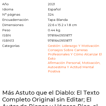
Año
2021
Idioma
Español
N° páginas
324
Encuadernación
Tapa Blanda
Dimensiones
22.6 x 15.2 x 1.8 cm
Peso
0.44 kg.
ISBN
9781640951877
ISBN13
9781640951877
Categorías
Gestión: Liderazgo Y Motivación
Consejos Sobre Carreras
Profesionales Y Cómo Alcanzar El
Éxito
Afirmación Personal, Motivación,
Autoestima Y Actitud Mental
Positiva
Más Astuto que el Diablo: El Texto
Completo Original sin Editar; El