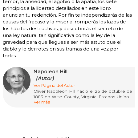
temor, la ansiedad, el agobio o la apatía; los siete
principios a la libertad detallados en este libro
anuncian tu redención. Por fin te independizarás de las
causas del fracaso y la miseria, romperás los lazos de
los hábitos destructivos, y descubrirás el secreto de
una ley natural tan significativa como la ley de la
gravedad para que llegues a ser más astuto que el
diablo y lo derrotes en sus tramas de una vez por
todas.
Napoleon Hill
(Autor)
Ver Página del Autor
Oliver Napoleon Hill nació el 26 de octubre de
1883 en Wise County, Virginia, Estados Unidos.
Ver más
Creció en una familia humilde y enfrentó una
infancia difícil tras la muerte de su madre, pero
su perseverancia y ambición lo llevaron a
convertirse en uno de los autores más
influyentes del género de autoayuda y
desarrollo personal del siglo XX.