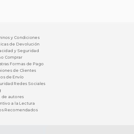
minos y Condiciones
ticas de Devolución
acidad y Seguridad
o Comprar
stras Formas de Pago
iones de Clientes
os de Envío
uridad Redes Sociales
g
a de autores
ntivo a la Lectura
ros Recomendados