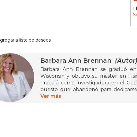
L
S
gregar a lista de deseos
Barbara Ann Brennan
(Autor
Barbara Ann Brennan se graduó en F
Wisconsin y obtuvo su máster en Físic
Trabajó como investigadora en el God
puesto que abandonó para dedicarse 
Estudió con Eva y John Pierrakos ha
Ver más
graduada en Core Energetics. Barbara 
estudio del campo energético humano 
la luz se consideran fundamenta
complementarias. Con 'Sanación esencia
Como resultado de su trabajo desarr
modalidad de sanación holística basad