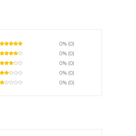
 la enfermedad. Este tipo de terapia
 de la vida de una persona. Antes de
ó y dirigió la Barbara Brennan School of
rmado a más de 3.000 graduados en
e Professional de 4 años de duración
. La escuela continúa su trabajo y en
0% (0)
0% (0)
0% (0)
0% (0)
0% (0)