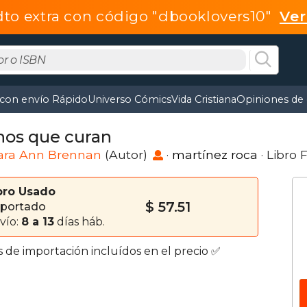
dto extra con código "dbooklovers10"
Ve
 con envío Rápido
Universo Cómics
Vida Cristiana
Opiniones de 
os que curan
ara Ann Brennan
(Autor)
·
martínez roca
· Libro 
bro Usado
$ 57.51
portado
vío:
8 a 13
días háb.
s de importación incluídos en el precio ✅