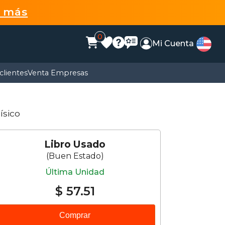
r más
0
Mi Cuenta
clientes
Venta Empresas
Físico
Libro Usado
(Buen Estado)
Última Unidad
$ 57.51
Comprar