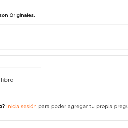
son Originales.
?
libro
o?
Inicia sesión
para poder agregar tu propia preg