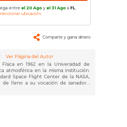
lega entre
el 20 Ago
y
el 31 Ago
a
FL
.
eleccionar ubicación
Comparte y gana dinero
)
Ver Página del Autor
ísica en 1962 en la Universidad de
a atmosférica en la misma institución.
dard Space Flight Center de la NASA,
de lleno a su vocación de sanadora.
sta convertirse en Pathwork Helper y
Brennan ha dedicado más de 35 años al
y sus libros Manos que curan y Hágase
les en el ámbito de las terapias
l' la autora cierra su trilogía de luz.
olló la Brennan Healing Science, una
a en el sistema de energía-conciencia