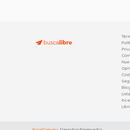
Tér
Polí
Priv
Cóm
Nue
Opin
Cost
Seg
Blo
List
Ince
Lib
BookDelivery
. Derechos Reservados.