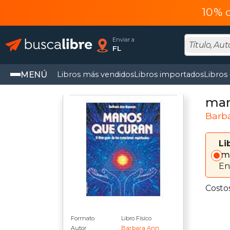
10% 
Enviar a
FL
MENÚ
Libros más vendidos
Libros importados
Libros
man
Barb
Li
Im
En
Costo
Formato
Libro Físico
Autor
Barbara Ann