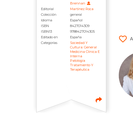
Brennan
Editorial
Martínez Roca
Colección
general
Idioma
Español
ISBN
8427014309
ISBN13
9788427014305
Editado en
España
A
Categorías
Sociedad Y
Cultura: General
Medicina Clínica E
Interna
Patología
Tratamiento Y
Terapéutica