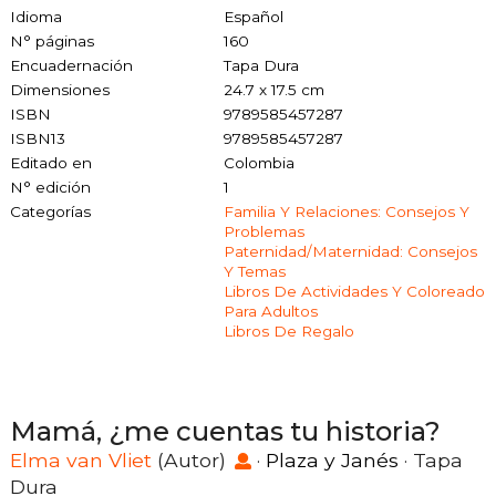
Idioma
Español
N° páginas
160
Encuadernación
Tapa Dura
Dimensiones
24.7 x 17.5 cm
ISBN
9789585457287
ISBN13
9789585457287
Editado en
Colombia
N° edición
1
Categorías
Familia Y Relaciones: Consejos Y
Problemas
Paternidad/maternidad: Consejos
Y Temas
Libros De Actividades Y Coloreado
Para Adultos
Libros De Regalo
Mamá, ¿me cuentas tu historia?
Elma van Vliet
(Autor)
·
Plaza y Janés
· Tapa
Dura