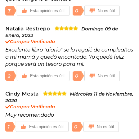
3
0
Esta opinión es útil
No es útil
Natalia Restrepo
Domingo 09 de
Enero, 2022
Compra Verificada
Excelente libro "diario" se lo regalé de cumpleaños
a mí mamá y quedó encantada. Yo quedé feliz
porque será un tesoro para mí.
2
0
Esta opinión es útil
No es útil
Cindy Mesta
Miércoles 11 de Noviembre,
2020
Compra Verificada
Muy recomendado
1
0
Esta opinión es útil
No es útil