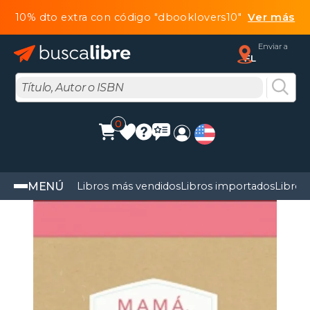
10% dto extra con código "dbooklovers10"
Ver más
Enviar a
FL
0
MENÚ
Libros más vendidos
Libros importados
Libros