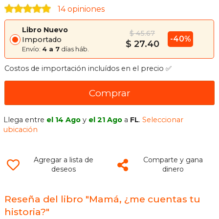
14 opiniones
Libro Nuevo
$ 45.67
-40%
Importado
$ 27.40
Envío:
4 a 7
días háb.
Costos de importación incluídos en el precio ✅
Comprar
Llega entre
el 14 Ago
y
el 21 Ago
a
FL
.
Seleccionar
ubicación
Agregar a lista de
Comparte y gana
deseos
dinero
Reseña del libro "Mamá, ¿me cuentas tu
historia?"