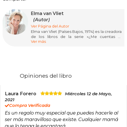
Elma van Vliet
(Autor)
Ver Página del Autor
Elma van Vliet (Países Bajos, 1974) es la creadora
de los libros de la serie «¿Me cuentas tu
Ver más
historia?», que ya se han ganado un lugar en el
corazón de madres, padres, abuelas, abuelos,
hijas e hijos de numerosos países. Hasta la
fecha lleva más de cinco millones de
ejemplares vendidos en todo el mundo.
Opiniones del libro
Laura Forero
Miércoles 12 de Mayo,
2021
Compra Verificada
Es un regalo muy especial que puedes hacerle al
ser más maravilloso que existe. Cualquier mamá
que lo tenga le encantará