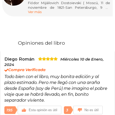
Fiódor Mijáilovich Dostoievski ( Moscú, 11 de
noviembre de 1821-San Petersburgo, 9 de
Ver más
febrero de 1881) fue uno de los principales
escritores de la Rusia zarista, cuya literatura
explora la psicología humana en el complejo
contexto político, social y espiritual de la
sociedad rusa de la segunda mitad del siglo xix.
Es considerado uno de los más grandes
Opiniones del libro
escritores de Occidente y de la literatura
universal.
Diego Román
Miércoles 10 de Enero,
2024
Compra Verificada
Todo bien con el libro, muy bonita edición y al
plazo estimado. Pero me llegó con una araña
desde España (soy de Perú) me imagino el pobre
viaje que se habrá llevado, en fin, bonito
separador viviente.
195
3
Esta opinión es útil
No es útil