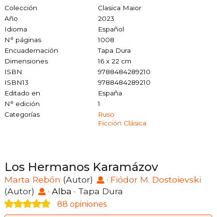
Colección
Clasica Maior
Año
2023
Idioma
Español
N° páginas
1008
Encuadernación
Tapa Dura
Dimensiones
16 x 22 cm
ISBN
9788484289210
ISBN13
9788484289210
Editado en
España
N° edición
1
Categorías
Ruso
Ficción Clásica
Los Hermanos Karamázov
Marta Rebón
(Autor)
·
Fiódor M. Dostoievski
(Autor)
·
Alba
· Tapa Dura
88 opiniones