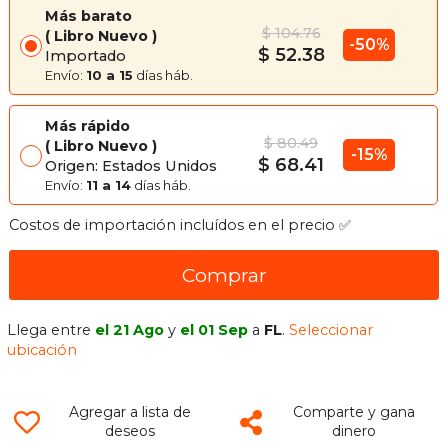
Más barato
$ 104.76
Libro Nuevo
-50%
$ 52.38
Importado
Envío:
10 a 15
días háb.
Más rápido
$ 80.49
Libro Nuevo
-15%
$ 68.41
Origen: Estados Unidos
Envío:
11 a 14
días háb.
Costos de importación incluídos en el precio ✅
Comprar
Llega entre
el 21 Ago
y
el 01 Sep
a
FL
.
Seleccionar
ubicación
Agregar a lista de
Comparte y gana
deseos
dinero