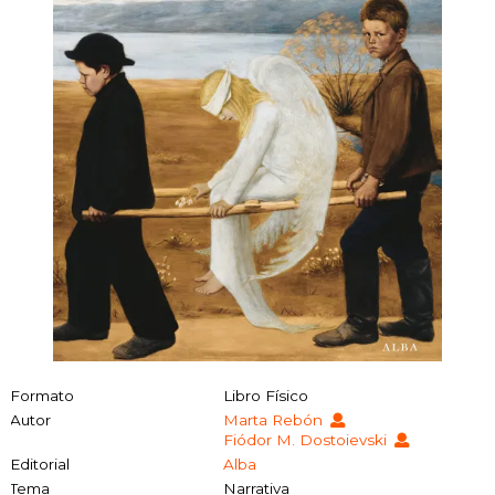
Formato
Libro Físico
Autor
Marta Rebón
Fiódor M. Dostoievski
Editorial
Alba
Tema
Narrativa