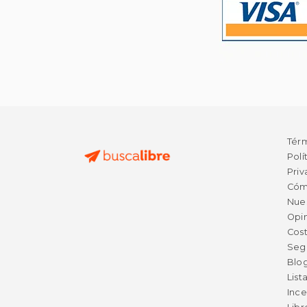
Tér
Polí
Priv
Cóm
Nue
Opin
Cost
Seg
Blo
List
Ince