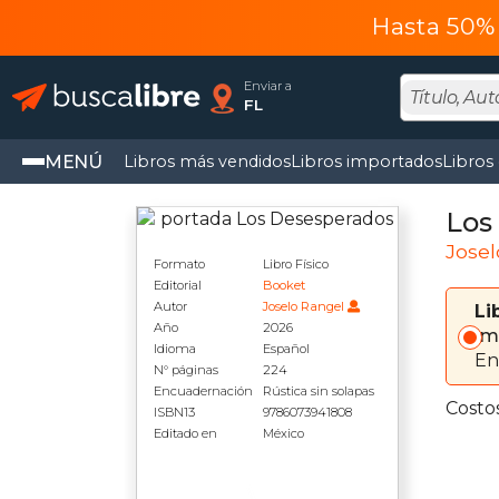
Hasta 50% 
Enviar a
FL
MENÚ
Libros más vendidos
Libros importados
Libros
Los
Josel
Formato
Libro Físico
Editorial
Booket
Autor
Joselo Rangel
Li
Año
2026
Im
Idioma
Español
En
N° páginas
224
Encuadernación
Rústica sin solapas
Costo
ISBN13
9786073941808
Editado en
México