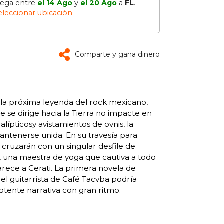
lega entre
el 14 Ago
y
el 20 Ago
a
FL
.
eleccionar ubicación
Comparte y gana dinero
 la próxima leyenda del rock mexicano,
 se dirige hacia la Tierra no impacte en
alípticosy avistamientos de ovnis, la
mantenerse unida. En su travesía para
cruzarán con un singular desfile de
n, una maestra de yoga que cautiva a todo
arece a Cerati. La primera novela de
el guitarrista de Café Tacvba podría
otente narrativa con gran ritmo.