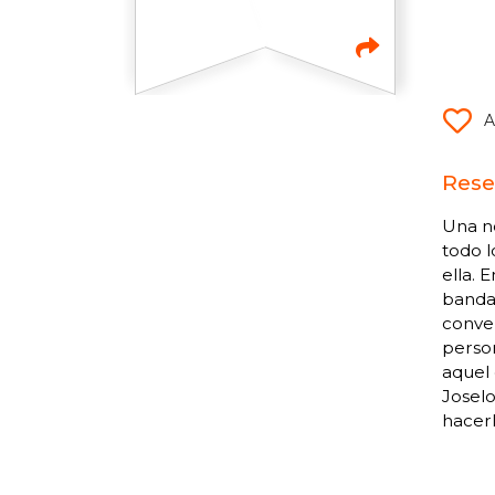
A
Rese
Una no
todo l
ella. 
banda 
conver
person
aquel 
Joselo
hacerl