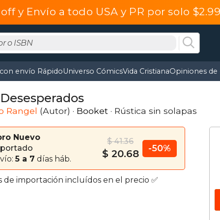
off y Envío a todo USA y PR por solo $2.
 con envío Rápido
Universo Cómics
Vida Cristiana
Opiniones de 
 Desesperados
o Rangel
(Autor) ·
Booket
· Rústica sin solapas
bro Nuevo
$ 41.36
-50%
portado
$ 20.68
vío:
5 a 7
días háb.
s de importación incluídos en el precio ✅