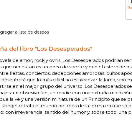
L
S
gregar a lista de deseos
ña del libro "Los Desesperados"
vela de amor, rock y ovnis. Los Desesperados podrían ser
o que necesitan es un poco de suerte y que el asteroide que
Entre fiestas, conciertos, decepciones amorosas, cultos apoc
descubrirá que lo más difícil no es alcanzar la fama, sino 
tirse en el mejor grupo del universo, Los Desesperados se 
ajes: un obsesivo fan, un roadie con una extraña maldició
que la ve y una versión miniatura de un Principito que se p
 Rangel retrata el mundo del rock de la forma en que sólo 
o: con irreverencia, sentido del humor y, sobre todo, una p