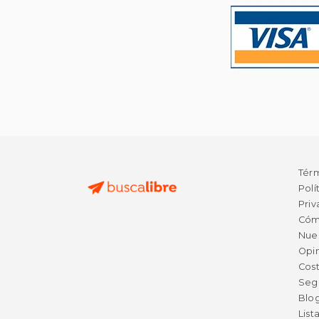
Tér
Polí
Priv
Cóm
Nue
Opin
Cost
Seg
Blo
List