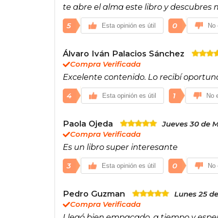
te abre el alma este libro y descubres 
5
0
Esta opinión es útil
No 
Álvaro Iván Palacios Sánchez
Compra Verificada
Excelente contenido. Lo recibí oport
4
1
Esta opinión es útil
No e
Paola Ojeda
Jueves 30 de M
Compra Verificada
Es un libro super interesante
3
0
Esta opinión es útil
No 
Pedro Guzman
Lunes 25 de
Compra Verificada
Llegó bien empacado, a tiempo y espe