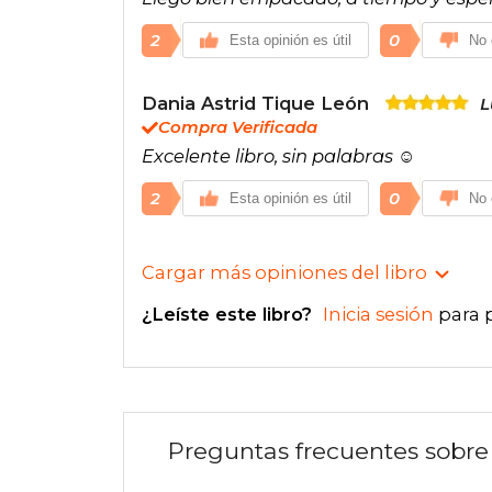
2
0
Esta opinión es útil
No 
Dania Astrid Tique León
L
Compra Verificada
Excelente libro, sin palabras ☺️
2
0
Esta opinión es útil
No 
Cargar más opiniones del libro
¿Leíste este libro?
Inicia sesión
para 
Preguntas frecuentes sobre 