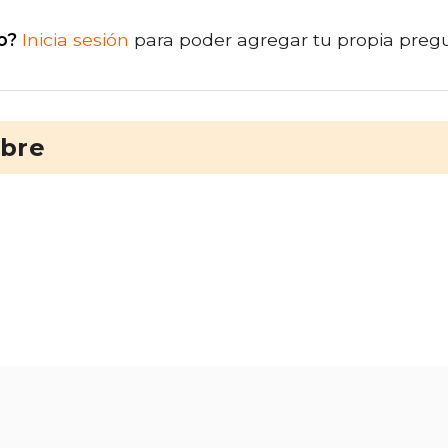
o?
Inicia sesión
para poder agregar tu propia preg
ibre