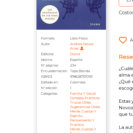
Costo
Formato
Libro Físico
A
Autor
Andrea Novoa
Arias
Editorial
Diana
Rese
Idioma
Español
N° páginas
234
¿Cuále
Encuadernación
Tapa Blanda
alma e
ISBN13
9786287570191
¿Qué 
Editado en
Colombia
escoge
N° edición
1
Categorías
Familia Y Salud
Consejos Prácticos:
Estas 
Trucos Útiles,
Sugerencias Útiles
Novoa 
Mente, Cuerpo Y
que tu
Espíritu:
Pensamiento Y
Práctica
La aut
Mente, Cuerpo Y