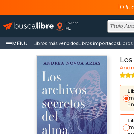
10% 
Enviar a
FL
MENÚ
Libros más vendidos
Libros importados
Libros
Los
Andr
Li
Im
En
Li
Im
En