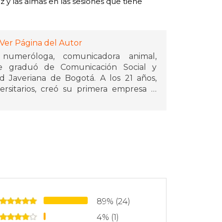
z y las almas en las sesiones que tiene
Ver Página del Autor
, numeróloga, comunicadora animal,
 Se graduó de Comunicación Social y
ad Javeriana de Bogotá. A los 21 años,
rsitarios, creó su primera empresa y,
n alrededor del mundo de la salud y el
lo que ella llama, su “noche oscura del
 encontrar su propósito de vida en la
terapeuta espiritual, con estudios en
taHealing, sanación angelical, tarot
pia, péndulo universal, comunicación
amiliares, reestructuración espiritual y
de seguidores en sus redes sociales. En
89% (24)
del alma y, en 2024, Si lo quieres,
4% (1)