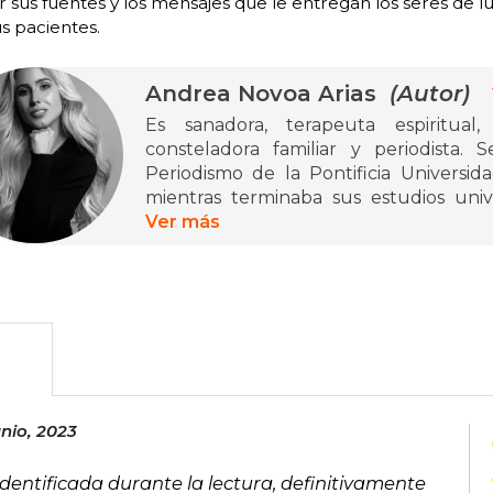
r sus fuentes y los mensajes que le entregan los seres de lu
s pacientes.
Andrea Novoa Arias
(Autor)
Es sanadora, terapeuta espiritual
consteladora familiar y periodista.
Periodismo de la Pontificia Universid
mientras terminaba sus estudios unive
desde entonces, sus negocios se mueve
Ver más
bienestar.
Encontró su camino espiritual luego de 
alma,” y esto fue lo que la motivó a
sanación espiritual. Actualmente es 
Terapia de Respuesta Espiritual, The
angelical, numerología, cristalotera
animal, diseño humano, constelaciones f
nio, 2023
reiki. Cuenta con más de dos millones 
2023 publicó Los archivos secretos 
dentificada durante la lectura, definitivamente
manifiéstalo.