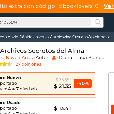
dto extra con código "dbooklovers10"
Ve
 con envío Rápido
Universo Cómics
Vida Cristiana
Opiniones de 
 Archivos Secretos del Alma
ea Novoa Arias
(Autor)
·
Diana
· Tapa Blanda
27 opiniones
bro Nuevo
$ 35.59
-40%
portado
$ 21.35
vío:
4 a 7
días háb.
bro Usado
$ 13.41
portado
vío:
4 a 7
días háb.