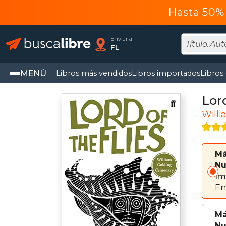
Hasta 50% 
Enviar a
FL
MENÚ
Libros más vendidos
Libros importados
Libros
Lord
Willi
Má
Nu
Im
En
Má
Nu