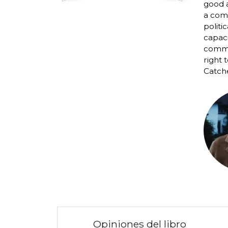
good a
a comm
politi
capaci
commun
right 
Catche
Opiniones del libro