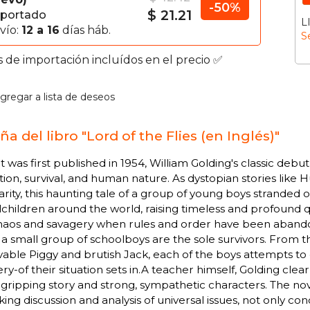
-50%
$ 21.21
portado
L
vío:
12 a 16
días háb.
S
s de importación incluídos en el precio ✅
gregar a lista de deseos
a del libro "Lord of the Flies (en Inglés)"
it was first published in 1954, William Golding's classic deb
zation, survival, and human nature. As dystopian stories lik
rity, this haunting tale of a group of young boys stranded on
children around the world, raising timeless and profound q
chaos and savagery when rules and order have been aband
, a small group of schoolboys are the sole survivors. From
vable Piggy and brutish Jack, each of the boys attempts to e
ry-of their situation sets in.A teacher himself, Golding cle
 gripping story and strong, sympathetic characters. The nove
ing discussion and analysis of universal issues, not only co