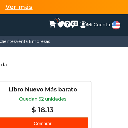
99
Ver más
0
Mi Cuenta
clientes
Venta Empresas
nda
Libro Nuevo Más barato
Quedan 52 unidades
$ 18.13
Comprar