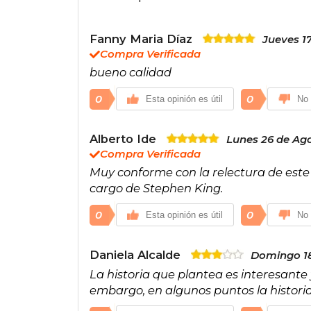
Fanny Maria Díaz
Jueves 1
Compra Verificada
bueno calidad
0
0
Esta opinión es útil
No 
Alberto Ide
Lunes 26 de Ag
Compra Verificada
Muy conforme con la relectura de este 
cargo de Stephen King.
0
0
Esta opinión es útil
No 
Daniela Alcalde
Domingo 18
La historia que plantea es interesante 
embargo, en algunos puntos la historia