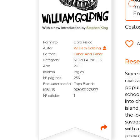
Im
En
Costo
Formato
Libro Físico
A
Autor
William Golding
Editorial
Faber And Faber
Reseñ
Categoría
NOVELA INGLES
Año
2011
Idioma
Inglés
Since 
N° páginas
256
civili
Encuadernación
Tapa Blanda
popula
ISBN13
9780571273577
school
N° edición
1
into 
island
the lo
savage
with a
provok