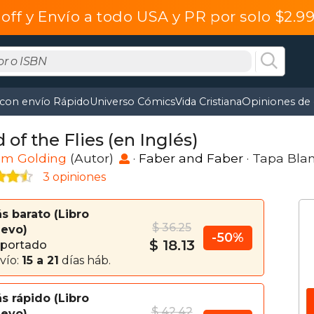
off y Envío a todo USA y PR por solo $2.
 con envío Rápido
Universo Cómics
Vida Cristiana
Opiniones de 
 of the Flies (en Inglés)
am Golding
(Autor)
·
Faber and Faber
· Tapa Bla
3 opiniones
s barato
Libro
$ 36.25
evo
-50%
$ 18.13
portado
vío:
15 a 21
días háb.
s rápido
Libro
$ 42.42
evo