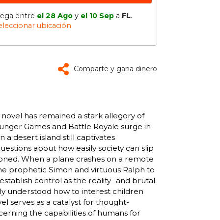
lega entre
el 28 Ago
y
el 10 Sep
a
FL
.
eleccionar ubicación
Comparte y gana dinero
ut novel has remained a stark allegory of
e Hunger Games and Battle Royale surge in
 a desert island still captivates
uestions about how easily society can slip
oned. When a plane crashes on a remote
 the prophetic Simon and virtuous Ralph to
stablish control as the reality- and brutal
arly understood how to interest children
l serves as a catalyst for thought-
ncerning the capabilities of humans for