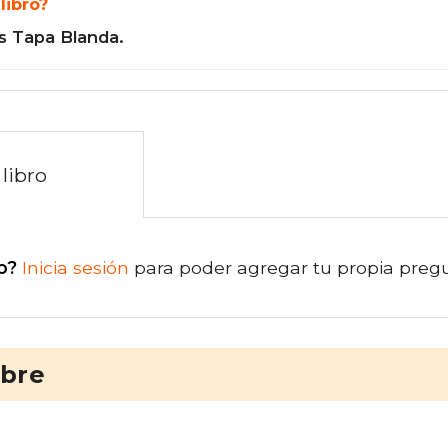
libro?
s Tapa Blanda.
libro
o?
Inicia sesión
para poder agregar tu propia preg
ibre