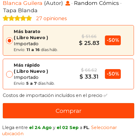
Blanca Guilera
(Autor)
·
Random Cómics
·
Tapa Blanda
27 opiniones
Más barato
$ 51.66
Libro Nuevo
-50%
$ 25.83
Importado
Envío:
11 a 16
días háb.
Más rápido
$ 66.62
Libro Nuevo
-50%
$ 33.31
Importado
Envío:
5 a 7
días háb.
Costos de importación incluídos en el precio ✅
Comprar
Llega entre
el 24 Ago
y
el 02 Sep
a
FL
.
Seleccionar
ubicación