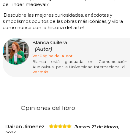
de Tinder medieval?
¡Descubre las mejores curiosidades, anécdotas y
simbolismos ocultos de las obras más icónicas, y vibra
como nunca con la historia del arte!
Blanca Guilera
(Autor)
Ver Página del Autor
Blanca está graduada en Comunicación
Audiovisual por la Universidad Internacional de
Ver más
Catalunya y se encuentra cursando un Máster
de Estilismo y Dirección Artística en IDEM. Le
apasiona el arte, la música, la moda, el cine, la
cultura pop, la historia, la mitología, etc. y cómo
estas se relacionan entre ellas y con la
sociedad.
Opiniones del libro
Dairon Jimenez
Jueves 21 de Marzo,