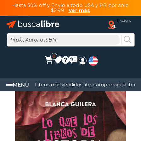
Hasta 50% off y Envío a todo USA y PR por solo
$2.99
Ver más
Enviar a
FL
0
MENÚ
Libros más vendidos
Libros importados
Libros