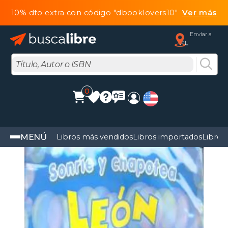
10% dto extra con código "dbooklovers10"
Ver más
Enviar a
FL
0
MENÚ
Libros más vendidos
Libros importados
Libros