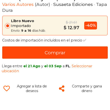
Varios Autores
(Autor) ·
Susaeta Ediciones
· Tapa
Dura
Libro Nuevo
$ 21.61
-40%
Importado
$ 12.97
Envío:
9 a 16
días háb.
Costos de importación incluídos en el precio ✅
Comprar
Llega entre
el 21 Ago
y
el 03 Sep
a
FL
.
Seleccionar
ubicación
Agregar a lista de
Comparte y gana
deseos
dinero