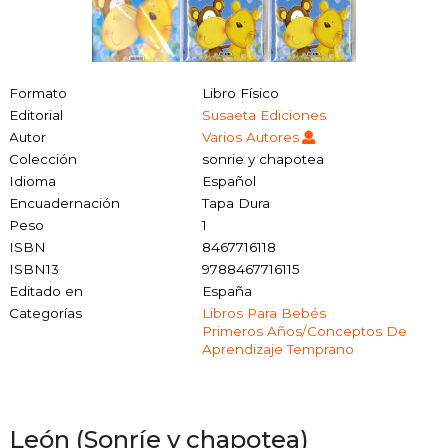
Formato
Libro Físico
Editorial
Susaeta Ediciones
Autor
Varios Autores
Colección
sonrie y chapotea
Idioma
Español
Encuadernación
Tapa Dura
Peso
1
ISBN
8467716118
ISBN13
9788467716115
Editado en
España
Categorías
Libros Para Bebés
Primeros Años/conceptos De
Aprendizaje Temprano
León (Sonríe y chapotea)