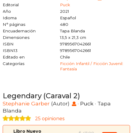
Editorial
Puck
Año
2021
Idioma
Español
N° páginas
480
Encuadernación
Tapa Blanda
Dimensiones
13,5 x 21,3 cm
ISBN
9789567042661
ISBN13
9789567042661
Editado en
Chile
Categorías
Ficción Infantil / Ficción Juvenil:
Fantasía
Legendary (Caraval 2)
Stephanie Garber
(Autor)
·
Puck
· Tapa
Blanda
25 opiniones
Libro Nuevo