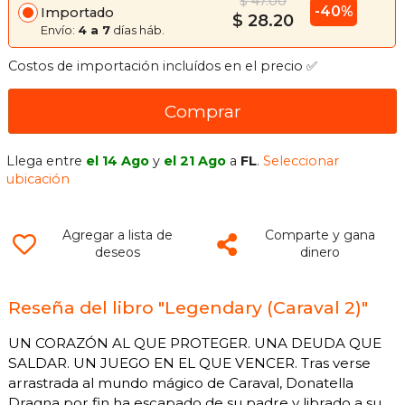
$ 47.00
-40%
Importado
$ 28.20
Envío:
4 a 7
días háb.
Costos de importación incluídos en el precio ✅
Comprar
Llega entre
el 14 Ago
y
el 21 Ago
a
FL
.
Seleccionar
ubicación
Agregar a lista de
Comparte y gana
deseos
dinero
Reseña del libro "Legendary (Caraval 2)"
UN CORAZÓN AL QUE PROTEGER. UNA DEUDA QUE
SALDAR. UN JUEGO EN EL QUE VENCER. Tras verse
arrastrada al mundo mágico de Caraval, Donatella
Dragna por fin ha escapado de su padre y librado a su