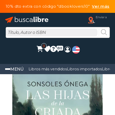
10% dto extra con código "dbooklovers10"
Ver más
Enviar a
FL
0
MENÚ
Libros más vendidos
Libros importados
Libros