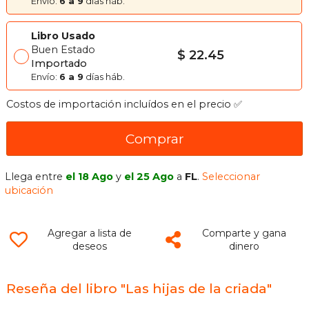
Envío:
6 a 9
días háb.
Libro Usado
Buen Estado
$ 22.45
Importado
Envío:
6 a 9
días háb.
Costos de importación incluídos en el precio ✅
Comprar
Llega entre
el 18 Ago
y
el 25 Ago
a
FL
.
Seleccionar
ubicación
Agregar a lista de
Comparte y gana
deseos
dinero
Reseña del libro "Las hijas de la criada"