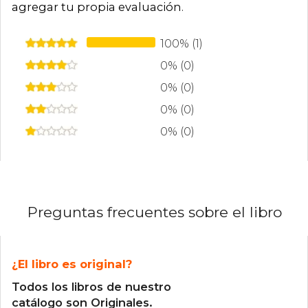
agregar tu propia evaluación
.
principios del siglo XX, que reivindica el papel de
las mujeres en la industria conservera. Su
literatura, reconocida por la profundidad de
100% (1)
personajes y el rigor histórico, la ha consolidado
como referente de la narrativa contemporánea
0% (0)
española.
0% (0)
0% (0)
0% (0)
Preguntas frecuentes sobre el libro
¿El libro es original?
Todos los libros de nuestro
catálogo son Originales.