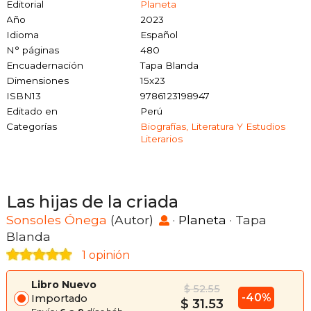
Editorial
Planeta
Año
2023
Idioma
Español
N° páginas
480
Encuadernación
Tapa Blanda
Dimensiones
15x23
ISBN13
9786123198947
Editado en
Perú
Categorías
Biografías, Literatura Y Estudios
Literarios
Las hijas de la criada
Sonsoles Ónega
(Autor)
·
Planeta
· Tapa
Blanda
1 opinión
Libro Nuevo
$ 52.55
-40%
Importado
$ 31.53