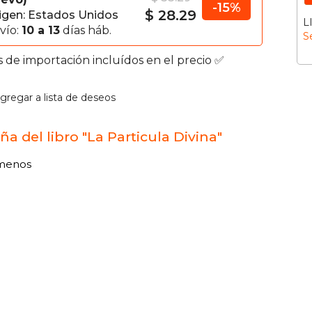
-15%
$ 28.29
igen: Estados Unidos
L
vío:
10 a 13
días háb.
S
s de importación incluídos en el precio ✅
gregar a lista de deseos
ña del libro "La Particula Divina"
menos