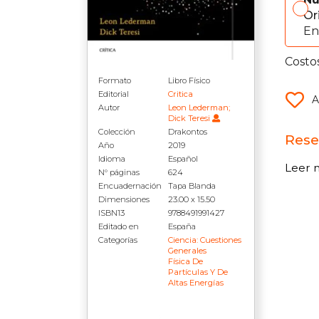
Or
En
Costo
Formato
Libro Físico
Editorial
Critica
A
Autor
Leon Lederman;
Dick Teresi
Colección
Drakontos
Rese
Año
2019
Idioma
Español
Leer 
N° páginas
624
Encuadernación
Tapa Blanda
Dimensiones
23.00 x 15.50
ISBN13
9788491991427
Editado en
España
Categorías
Ciencia: Cuestiones
Generales
Física De
Partículas Y De
Altas Energías