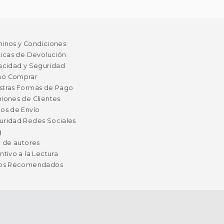
minos y Condiciones
ticas de Devolución
acidad y Seguridad
o Comprar
stras Formas de Pago
iones de Clientes
os de Envío
uridad Redes Sociales
g
a de autores
ntivo a la Lectura
ros Recomendados