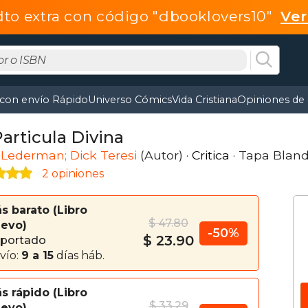
dto extra con código "dbooklovers10"
Ve
 con envío Rápido
Universo Cómics
Vida Cristiana
Opiniones de 
articula Divina
Lederman; Dick Teresi
(Autor) ·
Critica
· Tapa Blan
2 opiniones
s barato
Libro
$ 47.80
evo
-50%
$ 23.90
portado
vío:
9 a 15
días háb.
s rápido
Libro
$ 33.29
evo