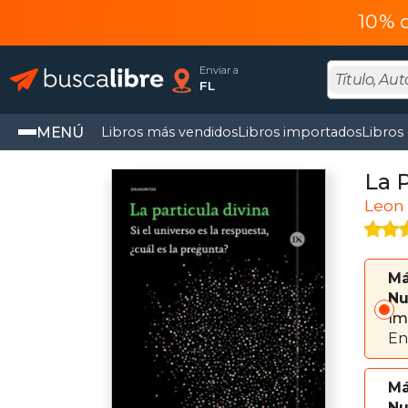
10% 
Enviar a
FL
MENÚ
Libros más vendidos
Libros importados
Libros
La P
Leon 
Má
Nu
Im
En
Má
Nu