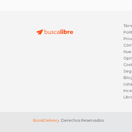
Tér
Polí
Priv
Cóm
Nue
Opin
Cost
Seg
Blo
List
Ince
Lib
BookDelivery
. Derechos Reservados.