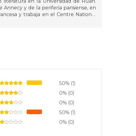
 literatura en la Universidad de Ruán.
 Annecy y de la periferia parisiense, en
francesa y trabaja en el Centre National
cimiento y El lugar (Premio Renaudot,
tor al conjunto de su obra.
50% (1)
0% (0)
0% (0)
50% (1)
0% (0)