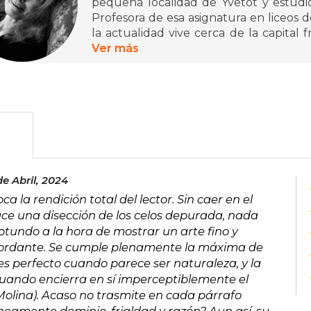
pequeña localidad de Yvetot y estudió
Profesora de esa asignatura en liceos de
la actualidad vive cerca de la capital 
d’Enseignement par Correspondanse. En Tusquets Editores hemos publicado
Ver más
Pura pasión, La vergüenza, El aconte
1984). En 2019 recibió el Premio Formen
e Abril, 2024
 la rendición total del lector. Sin caer en el
ace una disección de los celos depurada, nada
tundo a la hora de mostrar un arte fino y
sbordante. Se cumple plenamente la máxima de
es perfecto cuando parece ser naturaleza, y la
 cuando encierra en sí imperceptiblemente el
Molina). Acaso no trasmite en cada párrafo
aneamente dominio, frialdad y razón? Aun así, su