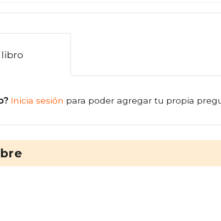
libro
o?
Inicia sesión
para poder agregar tu propia preg
ibre