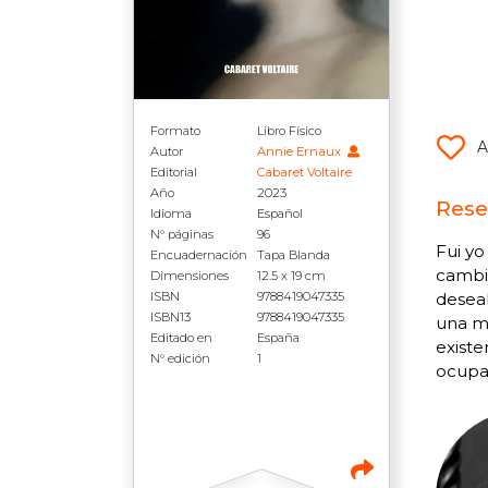
Formato
Libro Físico
A
Autor
Annie Ernaux
Editorial
Cabaret Voltaire
Año
2023
Rese
Idioma
Español
N° páginas
96
Fui yo
Encuadernación
Tapa Blanda
cambia
Dimensiones
12.5 x 19 cm
ISBN
9788419047335
deseab
ISBN13
9788419047335
una mu
Editado en
España
existe
N° edición
1
ocupa