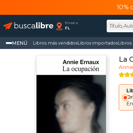
10% 
Enviar a
FL
MENÚ
Libros más vendidos
Libros importados
Libros
La 
Anni
Li
Or
En