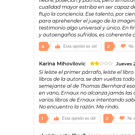
cualidad mayor estriba en ser capaz de 
flujo la conciencia. Ese talento, por ci
para aprehender el juego de la imagina
testimonio algo universal y único. En fi
y autoengaños sufridos, es coherente c
4
2
Esta opinión es útil
No 
Karina Mihovilovic
Jueves 
Si leíste el primer párrafo, leíste el li
libros de la autora, se dan vueltas todo 
semejante al de Thomas Bernhard eso p
en vano, Ernaux no alcanza jamás las 
varios libros de Ernaux intentando sabe
No encuentro la razón. Me rindo.
1
2
Esta opinión es útil
No e