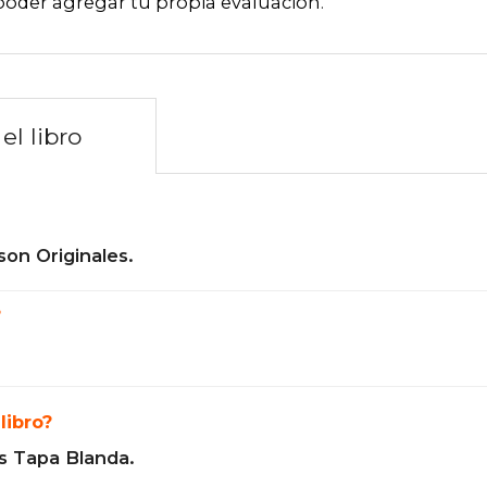
poder agregar tu propia evaluación
.
el libro
son Originales.
?
libro?
s Tapa Blanda.