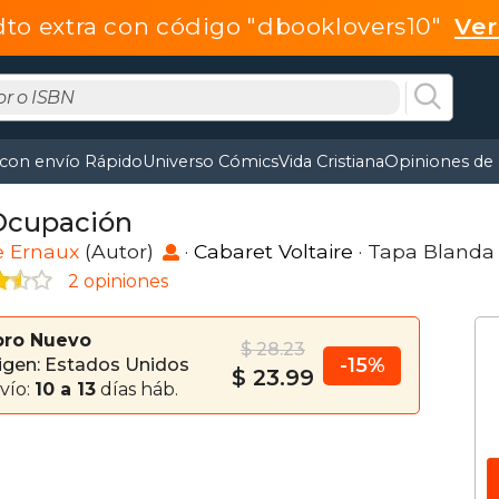
dto extra con código "dbooklovers10"
Ve
 con envío Rápido
Universo Cómics
Vida Cristiana
Opiniones de 
Ocupación
e Ernaux
(Autor)
·
Cabaret Voltaire
· Tapa Blanda
2 opiniones
bro Nuevo
$ 28.23
-15%
igen: Estados Unidos
$ 23.99
vío:
10 a 13
días háb.