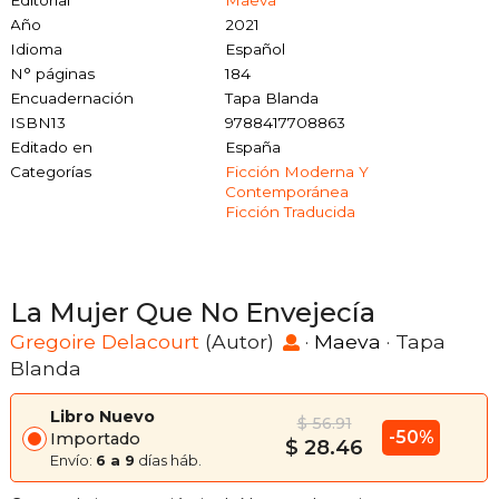
Año
2021
Idioma
Español
N° páginas
184
Encuadernación
Tapa Blanda
ISBN13
9788417708863
Editado en
España
Categorías
Ficción Moderna Y
Contemporánea
Ficción Traducida
La Mujer Que No Envejecía
Gregoire Delacourt
(Autor)
·
Maeva
· Tapa
Blanda
Libro Nuevo
$ 56.91
-50%
Importado
$ 28.46
Envío:
6 a 9
días háb.