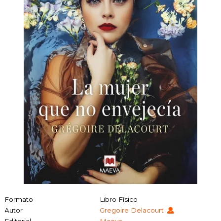
Formato
Libro Físico
Autor
Gregoire Delacourt
Editorial
Maeva