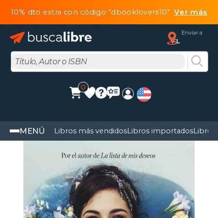
10% dto extra con código "dbooklovers10"
Ver más
Enviar a
FL
0
MENÚ
Libros más vendidos
Libros importados
Libros