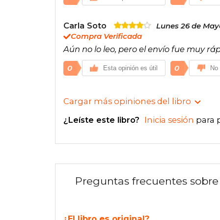
Carla Soto
Lunes 26 de May
Compra Verificada
Aún no lo leo, pero el envío fue muy rá
0
0
Esta opinión es útil
No 
Cargar más opiniones del libro
¿Leíste este libro?
Inicia sesión
para 
Preguntas frecuentes sobre 
¿El libro es original?