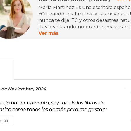
María Martínez Es una escritora español
«Cruzando los límites» y las novelas 
nunca te dije, Tú y otros desastres natur
lluvia y Cuando no queden más estrella
tratan la complejidad de las emociones,
Ver más
Le encanta pasar el tiempo entre amigos
de su nueva afición por el K-pop y la cu
4 de Noviembre, 2024
ado pa ser preventa, soy fan de los libros de
ntico como todos los demás pero me gustan!.
s útil