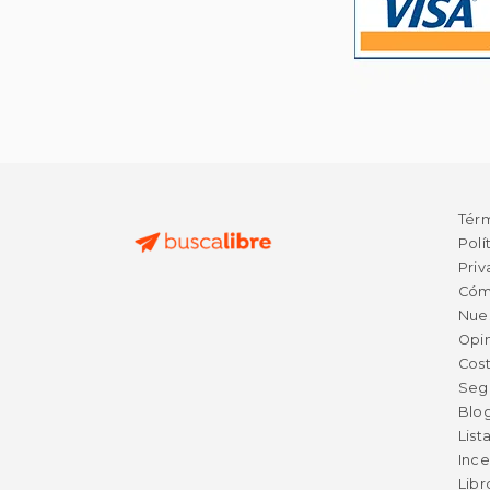
Tér
Polí
Priv
Cóm
Nue
Opin
Cost
Seg
Blo
List
Ince
Lib