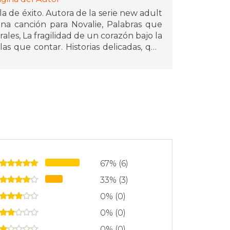
a de éxito. Autora de la serie new adult
Una canción para Novalie, Palabras que
ales, La fragilidad de un corazón bajo la
s que contar. Historias delicadas, que
 y temas como la familia y la identidad.
, libros y música. Últimamente disfruta
ltura coreana.
67% (6)
33% (3)
0% (0)
0% (0)
0% (0)