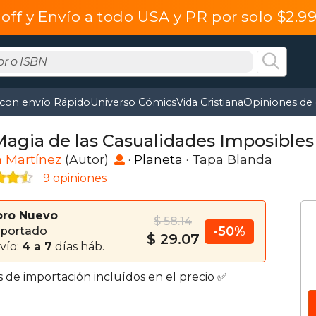
off y Envío a todo USA y PR por solo $2.
 con envío Rápido
Universo Cómics
Vida Cristiana
Opiniones de 
Magia de las Casualidades Imposibles
a Martínez
(Autor)
·
Planeta
· Tapa Blanda
9 opiniones
bro Nuevo
$ 58.14
-50%
portado
$ 29.07
vío:
4 a 7
días háb.
s de importación incluídos en el precio ✅