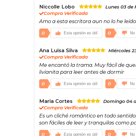
Niccolle Lobo
Lunes 03 de 
Compra Verificada
Amo a esta escritora aun no lo he leí
0
0
Esta opinión es útil
No 
Ana Luisa Silva
Miércoles 23
Compra Verificada
Me encantó la trama. Muy fácil de quere
livianita para leer antes de dormir
0
0
Esta opinión es útil
No 
Maria Cortes
Domingo 04 d
Compra Verificada
Es un cliché romántico en todo sentido
son fáciles de leer y tranquilas como pa
0
0
Esta opinión es útil
No 