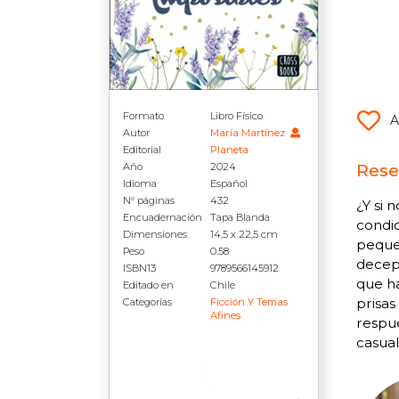
Formato
Libro Físico
A
Autor
María Martínez
Editorial
Planeta
Rese
Año
2024
Idioma
Español
N° páginas
432
¿Y si 
Encuadernación
Tapa Blanda
condic
Dimensiones
14,5 x 22,5 cm
pequeñ
Peso
0.58
decepc
ISBN13
9789566145912
que ha
Editado en
Chile
prisa
Categorías
Ficción Y Temas
Afines
respue
casual