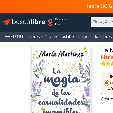
Hasta 50% 
Enviar a
FL
MENÚ
Libros más vendidos
Libros importados
Libros
La 
Marí
Li
Im
En
Costo