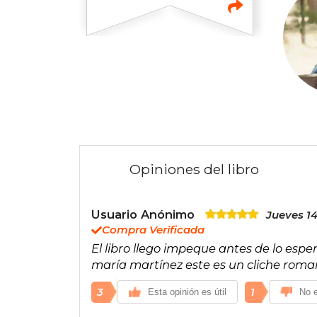
Opiniones del libro
Usuario Anónimo
Jueves 1
Compra Verificada
El libro llego impeque antes de lo esper
maría martínez este es un cliche roma
3
1
Esta opinión es útil
No e