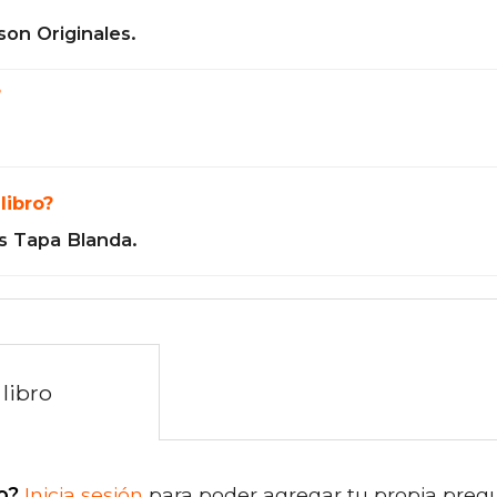
son Originales.
?
libro?
s Tapa Blanda.
libro
o?
Inicia sesión
para poder agregar tu propia preg