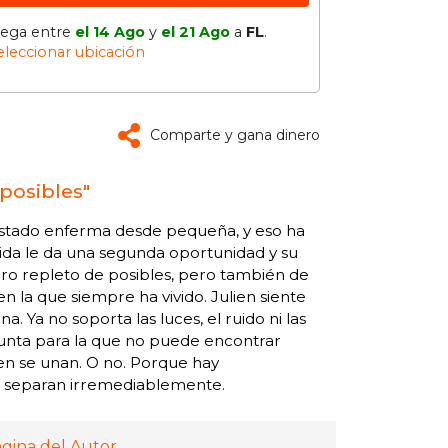
lega entre
el 14 Ago
y
el 21 Ago
a
FL
.
eleccionar ubicación
Comparte y gana dinero
posibles"
a estado enferma desde pequeña, y eso ha
vida le da una segunda oportunidad y su
ro repleto de posibles, pero también de
n la que siempre ha vivido. Julien siente
 Ya no soporta las luces, el ruido ni las
gunta para la que no puede encontrar
lien se unan. O no. Porque hay
as separan irremediablemente.
ágina del Autor