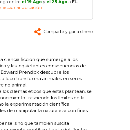
lega entre
el 19 Ago
y
el 25 Ago
a
FL
.
eleccionar ubicación
Comparte y gana dinero
a ciencia ficción que sumerge a los
ica y las inquietantes consecuencias de
la, Edward Prendick descubre los
ico loco transforma animales en seres
reino animal.
 los dilemas éticos que éstas plantean, se
cimiento trasciende los límites de la
o la experimentación científica
ales de manipular la naturaleza con fines
pense, sino que también suscita
ubrimiento científico. La isla del Doctor