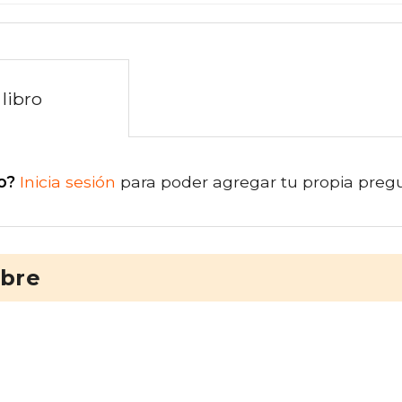
libro
o?
Inicia sesión
para poder agregar tu propia preg
ibre