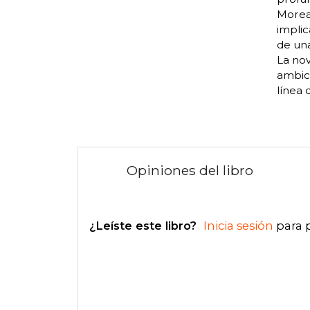
Morea
implic
de una
La nov
ambic
línea 
Opiniones del libro
¿Leíste este libro?
Inicia sesión
para 