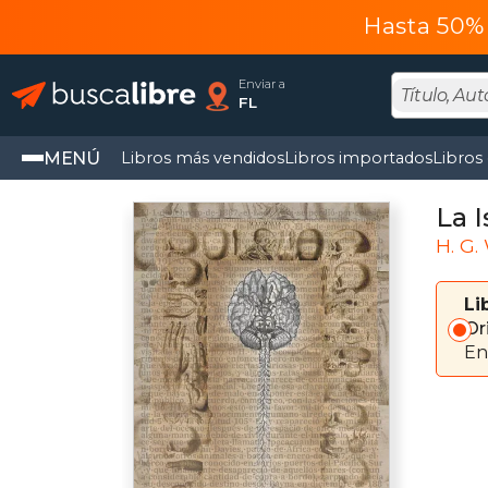
Hasta 50% 
Enviar a
FL
MENÚ
Libros más vendidos
Libros importados
Libros
La I
H. G.
Li
Or
En