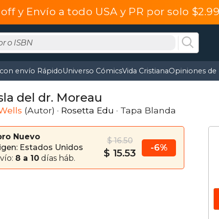
off y Envío a todo USA y PR por solo $2.
 con envío Rápido
Universo Cómics
Vida Cristiana
Opiniones de 
sla del dr. Moreau
 Wells
(Autor) ·
Rosetta Edu
· Tapa Blanda
bro Nuevo
$ 16.50
-6%
igen: Estados Unidos
$ 15.53
vío:
8 a 10
días háb.