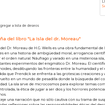
L
S
gregar a lista de deseos
a del libro "La Isla del dr. Moreau"
a del Dr. Moreau de H.G. Wells es una obra fundamental de l
es en una historia de ambigüedad moral, arrogancia científ
r el orden natural. Náufrago y varado en una misteriosa is
tantes experimentos del enigmático Dr. Moreau. El científ
ides, desdibujando las fronteras entre la humanidad y el 
da que Prendick se enfrenta a las grotescas creaciones y a
uelto en un mundo de pesadilla donde la búsqueda del cono
dad. La isla sirve de microcosmos para explorar temas com
trolada, la ética de jugar a ser dios y los horrores potenci
os.
teje una narración que no sólo cautiva con su trama de sus
das reflexiones sobre las responsabilidades éticas del desc