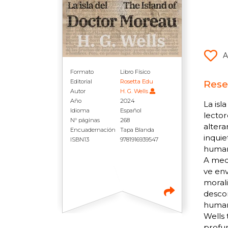
A
Formato
Libro Físico
Editorial
Rosetta Edu
Reseñ
Autor
H. G. Wells
Año
2024
La isl
Idioma
Español
lector
N° páginas
268
altera
Encuadernación
Tapa Blanda
inquie
ISBN13
9781916939547
humano
A medi
ve env
morali
descon
human
Wells 
profun