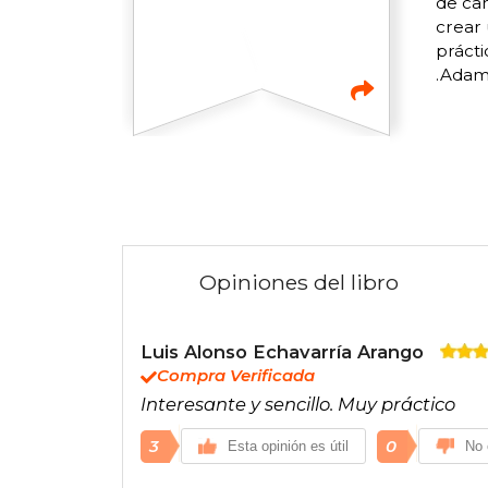
de cam
crear 
prácti
.Adam 
Opiniones del libro
Luis Alonso Echavarría Arango
Compra Verificada
Interesante y sencillo. Muy práctico
3
0
Esta opinión es útil
No 