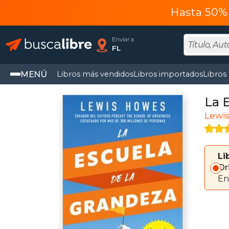
Hasta 50% 
Enviar a
FL
MENÚ
Libros más vendidos
Libros importados
Libros
La 
Lewi
Li
Or
En