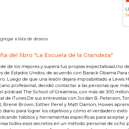
L
S
gregar a lista de deseos
ña del libro "La Escuela de la Grandeza"
de de los mejores y supera tus propias expectativasUno 
s de Estados Unidos, de acuerdo con Barack Obama.Para sob
o. Luego de que una lesión dejara imposibilitado a Lewis H
ano profesional, decidió contactar a las personas que más
el pódcast The School of Greatness, con más de 300 millon
al de iTunes.De sus entrevistas con Jordan B. Peterson,
, Brené Brown, Esther Perel y Matt Damon, Howes aprendió
o diario para lograr los objetivos y cómo el verdadero éxito
plicando hábitos y herramientas específicas para aceptar y
nsa todos esos secretos en un método personal de ocho pa