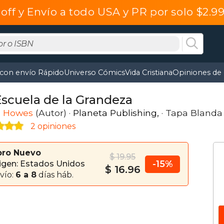
off y Envío a todo USA y PR por solo $2.
 con envío Rápido
Universo Cómics
Vida Cristiana
Opiniones de 
Escuela de la Grandeza
s Howes
(Autor) ·
Planeta Publishing,
· Tapa Blanda
2 opiniones
bro Nuevo
$ 19.95
-15%
igen: Estados Unidos
$ 16.96
vío:
6 a 8
días háb.