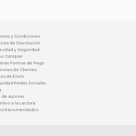
minos y Condiciones
ticas de Devolución
acidad y Seguridad
o Comprar
stras Formas de Pago
iones de Clientes
os de Envío
uridad Redes Sociales
g
a de autores
ntivo a la Lectura
ros Recomendados