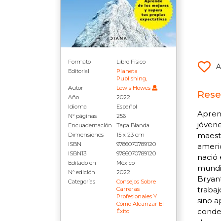
Formato
Libro Físico
A
Editorial
Planeta
Publishing,
Autor
Lewis Howes
Rese
Año
2022
Idioma
Español
Apren
N° páginas
256
jóvene
Encuadernación
Tapa Blanda
maestr
Dimensiones
15 x 23 cm
ISBN
9786070789120
americ
ISBN13
9786070789120
nació 
Editado en
México
mundi
N° edición
2022
Bryant
Categorías
Consejos Sobre
trabaj
Carreras
Profesionales Y
sino a
Cómo Alcanzar El
conde
Éxito