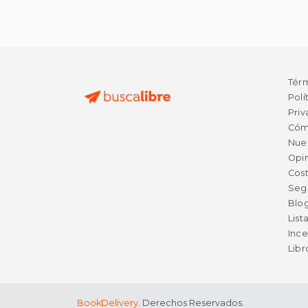
Tér
Polí
Priv
Cóm
Nue
Opin
Cost
Seg
Blo
List
Ince
Lib
BookDelivery
. Derechos Reservados.