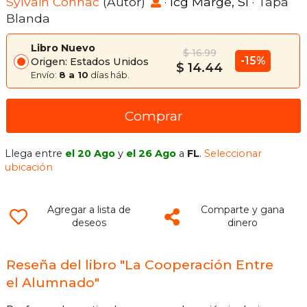
Sylvain Connac
(Autor)
·
Icg Marge, Sl
· Tapa
Blanda
Libro Nuevo
$ 16.99
-15%
Origen: Estados Unidos
$ 14.44
Envío:
8 a 10
días háb.
Comprar
Llega entre
el 20 Ago
y
el 26 Ago
a
FL
.
Seleccionar
ubicación
Agregar a lista de
Comparte y gana
deseos
dinero
Reseña del libro "La Cooperación Entre
el Alumnado"